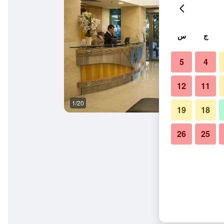
ج
س
5
4
12
11
1/20
شاطئ
19
18
26
25