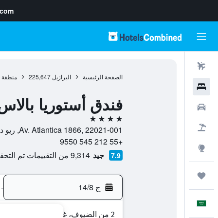
.com
رحلات طيران
الصفحة الرئيسية
البرازيل
225,647
منطقة 
فنادق
فندق أستوريا بالاس
سيارات
4 نجوم
حزم العروض
Av. Atlantica 1866, 22021-001, ريو دي جانيرو, ولاية ريو دي جانيرو, البرازيل
+55 212 545 9550
استكشاف
جيد
9,314 من التقييمات تم التحقق منها
7.9
رحلات
ج 14/8
-
العَرَبِيَّة
2 من الضيوف، غرفة واحدة