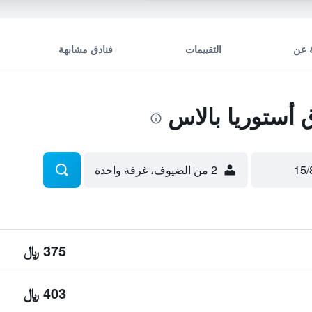
 عن
التقييمات
فنادق مشابهة
أستوريا بالاس
2 من الضيوف، غرفة واحدة
375 ﷼
403 ﷼