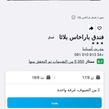
صور لـ فندق باراخاس بلاثا
فندق باراخاس بلاثا
فندق
3 نجوم
مدريد، أسبانيا
+34 913 010 081
ممتاز
5,350 من التقييمات تم التحقق منها
8.1
ن 17/8
-
ث 18/8
2 من الضيوف، غرفة واحدة
بحث