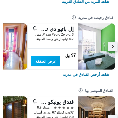
شاهد المزيد من الفنادق القريبة
فنادق رخيصة في مدريد
إل باتيو دي تشويكا - هوستل
Plaza Pedro Zerolo, 3, مدريد, أسبانيا
0.7 كيلومتر عن وسط المدينة
97 ﷼
عرض الصفقة
شاهد أرخص الفنادق في مدريد
الفنادق الموصى بها
فندق يونيكو مدريد - فنادق صغيرة فاخرة
5 نجوم
ممتاز 8.9
كلاوديو كويللو 67, مدريد, أسبانيا
2.0 كيلومتر عن وسط المدينة