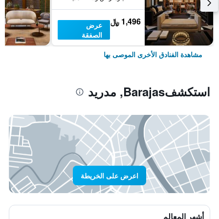
1,496 ﷼
عرض
الصفقة
مشاهدة الفنادق الأخرى الموصى بها
استكشفBarajas, مدريد
اعرض على الخريطة
أشهر المعالم