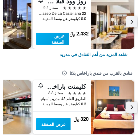
روز وود فيلا ماجنا
5 نجوم
ممتاز 9.4
Paseo De La Castellana 22, مدريد, أسبانيا
0.0 كيلومتر عن وسط المدينة
2,432 ﷼
عرض
الصفقة
شاهد المزيد من أهم الفنادق في مدريد
فنادق بالقرب من فندق باراخاس بلاثا
كليمنت باراخاس
4 نجوم
ممتاز 8.8
الطريق العام 43, مدريد, أسبانيا
0.3 كيلومتر عن وسط المدينة
320 ﷼
عرض الصفقة