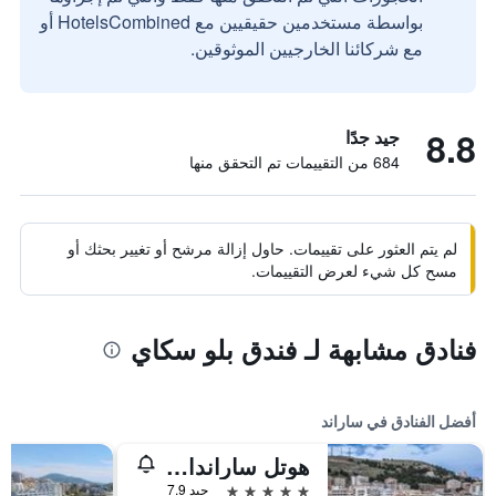
بواسطة مستخدمين حقيقيين مع HotelsCombined أو
مع شركائنا الخارجيين الموثوقين.
8.8
جيد جدًا
684 من التقييمات تم التحقق منها
لم يتم العثور على تقييمات. حاول إزالة مرشح أو تغيير بحثك أو
مسح كل شيء لعرض التقييمات.
فنادق مشابهة لـ فندق بلو سكاي
أفضل الفنادق في ساراند
هوتل ساراندا بوترينتي، أفيلياتيد باي ميليا
5 نجوم
جيد 7.9