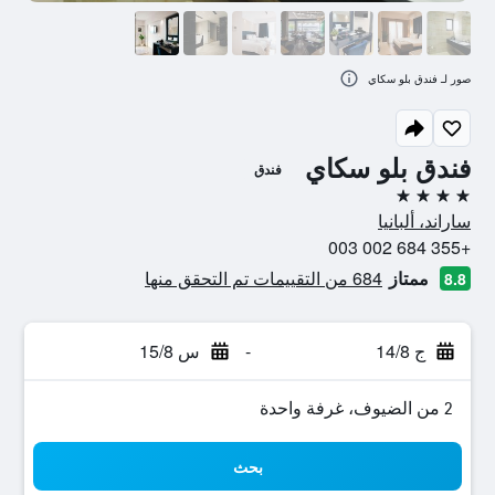
صور لـ فندق بلو سكاي
فندق بلو سكاي
فندق
4 نجوم
ساراند، ألبانيا
+355 684 002 003
ممتاز
684 من التقييمات تم التحقق منها
8.8
ج 14/8
-
س 15/8
2 من الضيوف، غرفة واحدة
بحث