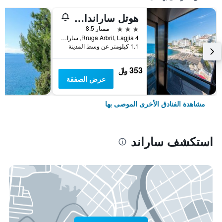
هوتل ساراندا بالاس
3 نجوم
ممتاز 8.5
Rruga Arbrit, Lagjia 4, ساراند, ألبانيا
1.1 كيلومتر عن وسط المدينة
353 ﷼
عرض الصفقة
مشاهدة الفنادق الأخرى الموصى بها
استكشف ساراند