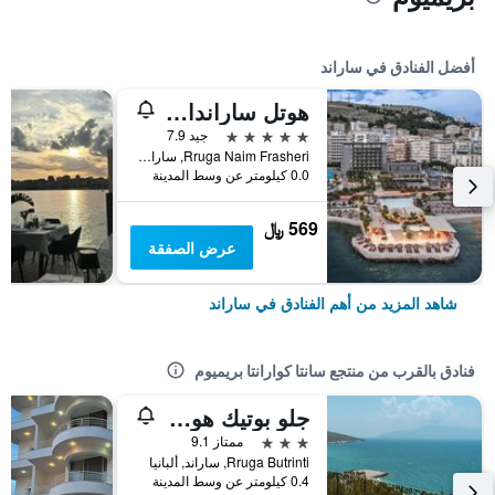
أفضل الفنادق في ساراند
هوتل ساراندا بوترينتي، أفيلياتيد باي ميليا
5 نجوم
جيد 7.9
Rruga Naim Frasheri, ساراند, ألبانيا
0.0 كيلومتر عن وسط المدينة
569 ﷼
عرض الصفقة
شاهد المزيد من أهم الفنادق في ساراند
فنادق بالقرب من منتجع سانتا كوارانتا بريميوم
جلو بوتيك هوتل آند سويتس
3 نجوم
ممتاز 9.1
Rruga Butrinti, ساراند, ألبانيا
0.4 كيلومتر عن وسط المدينة