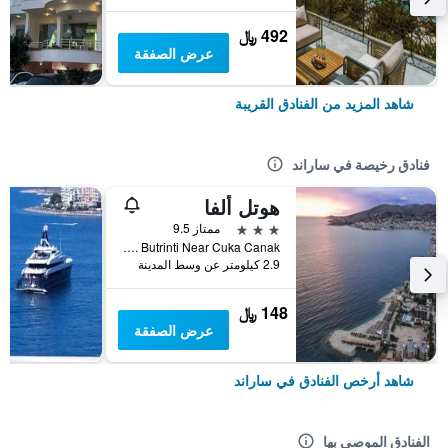
492 ﷼
عرض الصفقة
شاهد المزيد من الفنادق القريبة
فنادق رخيصة في ساراند
هوتل ألفا
3 نجوم
ممتاز 9.5
Rruga. Butrinti Near Cuka Canak, ساراند, ألبانيا
2.9 كيلومتر عن وسط المدينة
148 ﷼
عرض الصفقة
شاهد أرخص الفنادق في ساراند
الفنادق الموصى بها