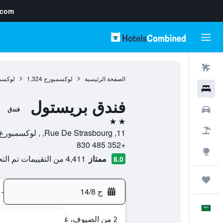
.com
رحلات طيران
الصفحة الرئيسية
لوكسمبورج
1,324
لوكسم
فنادق
فندق بريستول
سيارات
فندق
2 نجمتين
حزم العروض
11, Rue De Strasbourg, , لوكسمبورغ ستي, مقاطعة لوكسمبورغ, لوكسمبورج
+352 485 830
استكشاف
ممتاز
4,411 من التقييمات تم التحقق منها
8.0
رحلات
ج 14/8
-
العَرَبِيَّة
2 من الضيوف، غرفة واحدة