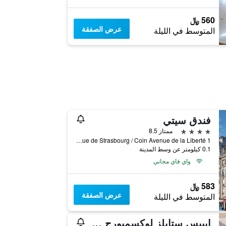
560 ﷼
عرض الصفقة
المتوسط في الليلة
فندق سيتي
4 نجوم
ممتاز 8.5
1 Rue de Strasbourg / Coin Avenue de la Liberté, لوكسمبورغ ستي, مقاطعة لوكسمبورغ, لوكسمبورج
0.1 كيلومتر عن وسط المدينة
واي فاي مجاني
583 ﷼
عرض الصفقة
المتوسط في الليلة
إيبيس ستايلز لوكسمبورج سنتر جاري