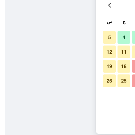
ج
س
5
4
12
11
19
18
26
25