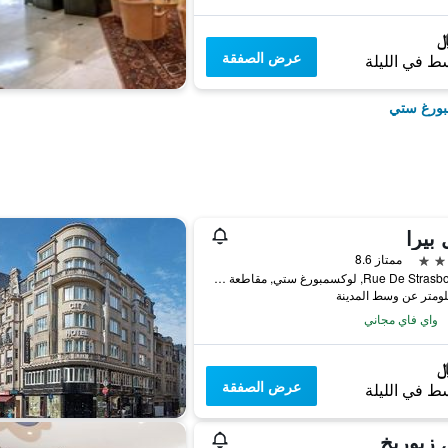
عرض الصفقة
ط في الليلة
مبورغ ستي
 بيرا
ممتاز 8.6
Rue De Strasbourg 9, لوكسمبورغ ستي, مقاطعة لوكسمبورغ, لوكسمبورج
واي فاي مجاني
عرض الصفقة
ط في الليلة
 زيوريخ