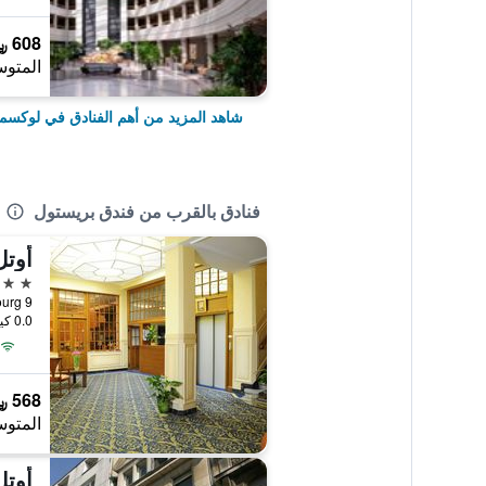
608 ﷼
المتوس
شاهد المزيد من أهم الفنادق في لوكس
فنادق بالقرب من فندق بريستول
أوتل
4 نجوم
0.0 كيلومتر عن وسط المدينة
568 ﷼
المتوس
أوتل