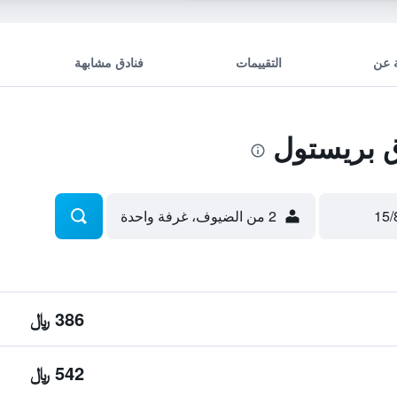
 عن
التقييمات
فنادق مشابهة
 بريستول
2 من الضيوف، غرفة واحدة
386 ﷼
542 ﷼