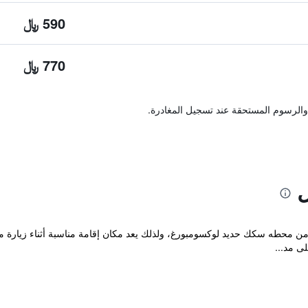
590 ﷼
770 ﷼
والرسوم المستحقة عند تسجيل المغادرة.
ل
 من محطه سكك حديد لوكسومبورغ، ولذلك يعد مكان إقامة مناسبة أثناء زيارة م
ى مد...