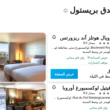
ندق بريستول
ويال هوتلز آند ريزورتس
ممتاز 9.0
12 Boulevard Royal, لوكسمبورغ ستي, مقاطعة لوكسمبورغ, لوكسمبورج
حوض السباحة
واي فاي مجاني
موقف السيارات
عرض الصفقة
ط في الليلة
تيل لوكسمبورغ أوروبا
ممتاز 9.0
6, Rue du Fort Niedergruenewald, لوكسمبورغ ستي, مقاطعة لوكسمبورغ, لوكسمبورج
واي فاي مجاني