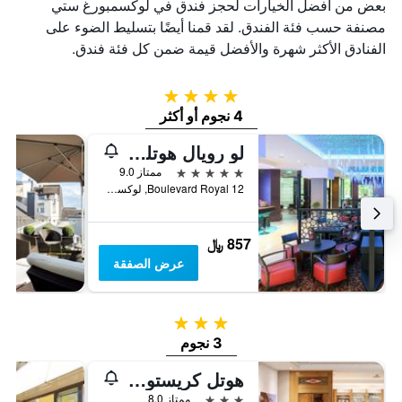
بعض من أفضل الخيارات لحجز فندق في لوكسمبورغ ستي
مصنفة حسب فئة الفندق. لقد قمنا أيضًا بتسليط الضوء على
الفنادق الأكثر شهرة والأفضل قيمة ضمن كل فئة فندق.
4 نجوم
4 نجوم أو أكثر
لو رويال هوتلز آند ريزورتس
5 نجوم
ممتاز 9.0
12 Boulevard Royal, لوكسمبورغ ستي, مقاطعة لوكسمبورغ, لوكسمبورج
857 ﷼
عرض الصفقة
3 نجوم
3 نجوم
هوتل كريستوف كولومب
3 نجوم
ممتاز 8.0