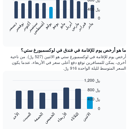
graphic.
chart
with
400 ﷼
12
bars.
0
فبراير
مايو
أغسطس
نوفمبر
يناير
أبريل
يوليو
أكتوبر
مارس
يونيو
سبتمبر
ديسمبر
يعرض
المخطط
End
of
التالي
interactive
متوسط
chart
سعر
ما هو أرخص يوم للإقامة في فندق في لوكسمبورغ ستي؟
غرفة
أرخص يوم للإقامة في لوكسمبورغ ستي هو الاثنين (527 ﷼). من ناحية
كل
أخرى، يمكن للمسافرين توقع دفع أعلى سعر في الأربعاء، عندما يكون
شهر
السعر المتوسط لليلة الواحدة 916 ﷼.
يتضمن
المخطط
1,200 ﷼
1
Bar
محور
Chart
800 ﷼
graphic.
chart
X
with
الذي
400 ﷼
7
يعرض
bars.
0
الشهور.
الاثنين
الخميس
الأحد
الأربعاء
السبت
الثلاثاء
الجمعة
يتضمن
يعرض
المخطط
المخطط
End
التالي
of
التالي