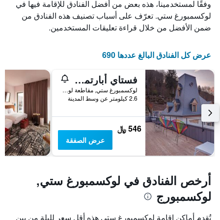
وفقًا لمستخدمينا، هذه بعض من أفضل الفنادق للإقامة فيها في
عدد
يعرض
لوكسمبورغ ستي. تعرّف على أسباب تصنيف هذه الفنادق من
الأيام
متوسط
ضمن الأفضل من خلال قراءة تعليقات المستخدمين.
قبل
سعر
غرفة
الإقامة
في
يتضمن
عرض كل الفنادق البالغ عددها 690
عطلة
المخطط
نهاية
التالي
1
هذا
فستاي أبارتمنتس
محور
الأسبوع
لوكسمبورغ ستي, مقاطعة لوكسمبورغ, لوكسمبورج
Y
خلال
2.6 كيلومتر عن وسط المدينة
آخر
الذي
3
يعرض
أيام
متوسط
546 ﷼
سعر
غرفة
عرض الصفقة
أرخص الفنادق في لوكسمبورغ ستي,
لوكسمبورج
تُقدم أماكن إقامة لوكسمبورغ ستي هذه أقل سعر لليلة من بين