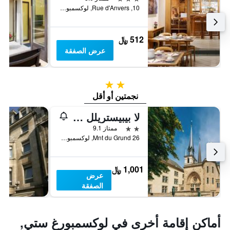
10, Rue d'Anvers, لوكسمبورغ ستي, مقاطعة لوكسمبورغ, لوكسمبورج
512 ﷼
عرض الصفقة
2 نجمتين
نجمتين أو أقل
لا بيبيستريلل بي آند بي هوتل
2 نجمتين
ممتاز 9.1
26 Mnt du Grund, لوكسمبورغ ستي, مقاطعة لوكسمبورغ, لوكسمبورج
1,001 ﷼
عرض
الصفقة
أماكن إقامة أخرى في لوكسمبورغ ستي,