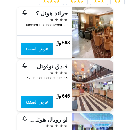
جراند هوتل كرافات
4 نجوم
29. Boulevard F.D. Roosevelt, لوكسمبورغ ستي, مقاطعة لوكسمبورغ, لوكسمبورج
568 ﷼
عرض الصفقة
فندق نوفوتل لكسمبورغ سنتر
4 نجوم
35 rue du Laboratoire, لوكسمبورغ ستي, مقاطعة لوكسمبورغ, لوكسمبورج
646 ﷼
عرض الصفقة
لو رويال هوتلز آند ريزورتس
5 نجوم