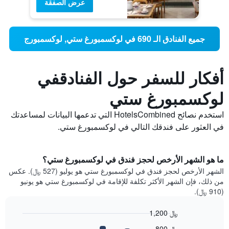
عرض الصفقة
جميع الفنادق الـ 690 في لوكسمبورغ ستي, لوكسمبورج
أفكار للسفر حول الفنادقفي
لوكسمبورغ ستي
استخدم نصائح HotelsCombined التي تدعمها البيانات لمساعدتك
في العثور على فندقك التالي في لوكسمبورغ ستي.
ما هو الشهر الأرخص لحجز فندق في لوكسمبورغ ستي؟
الشهر الأرخص لحجز فندق في لوكسمبورغ ستي هو يوليو (527 ﷼). عكس
من ذلك، فإن الشهر الأكثر تكلفة للإقامة في لوكسمبورغ ستي هو يونيو
(910 ﷼).
1,200 ﷼
Bar
Chart
800 ﷼