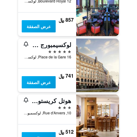
12 Boulevard Royal, لوكسمبورغ ستي, مقاطعة لوكسمبورغ, لوكسمبورج
857 ﷼
عرض الصفقة
لوكسيمبورج ماريوت هوتل ألفا
5 نجوم
16 Place de la Gare, لوكسمبورغ ستي, مقاطعة لوكسمبورغ, لوكسمبورج
741 ﷼
عرض الصفقة
هوتل كريستوف كولومب
3 نجوم
10, Rue d'Anvers, لوكسمبورغ ستي, مقاطعة لوكسمبورغ, لوكسمبورج
512 ﷼