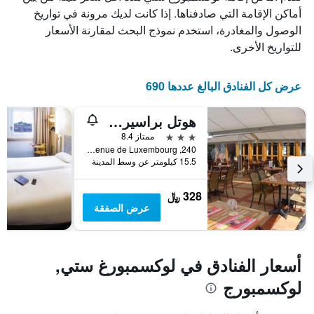
أماكن الإقامة التي صادفناها. إذا كانت لديك مرونة في تواريخ
الوصول والمغادرة، استخدم نموذج البحث لمقارنة الأسعار
للتواريخ الأخرى.
عرض كل الفنادق البالغ عددها 690
هوتل براسيري بييرهاشت
3 نجوم
ممتاز 8.4
240, Avenue de Luxembourg, لوكسمبورغ ستي, مقاطعة لوكسمبورغ, لوكسمبورج
15.5 كيلومتر عن وسط المدينة
328 ﷼
عرض الصفقة
أسعار الفنادق في لوكسمبورغ ستي,
لوكسمبورج