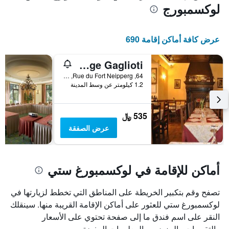
لوكسمبورج
عرض كافة أماكن إقامة 690
Auberge Gaglioti
64, Rue du Fort Neipperg, لوكسمبورغ ستي, مقاطعة لوكسمبورغ, لوكسمبورج
1.2 كيلومتر عن وسط المدينة
535 ﷼
عرض الصفقة
أماكن للإقامة في لوكسمبورغ ستي
تصفح وقم بتكبير الخريطة على المناطق التي تخطط لزيارتها في
لوكسمبورغ ستي للعثور على أماكن الإقامة القريبة منها. سينقلك
النقر على اسم فندق ما إلى صفحة تحتوي على الأسعار
والتقييمات والمزيد من المعلومات المفيدة.