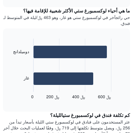
interactive
1
متوسط
chart
محور
سعر
ما هي أحياء لوكسمبورغ ستي الأكثر شعبية للإقامة فيها؟
Y
غرفة
حي رائجآخر في لوكسمبورغ ستي هو غار، وهو 463 ﷼/ليلة في المتوسط ​​لـ
الذي
كل
فندق.
يعرض
يوم
متوسط
في
سعر
الأسبوع
غرفة
يتضمن
Bar
Chart
المخطط
graphic.
chart
دوميلدانج
with
1
2
محور
bars.
X
الذي
يعرض
يعرض
غار
المخطط
أيام
التالي
الأسبوع.
متوسط
يتضمن
600 ﷼
400 ﷼
200 ﷼
0
End
سعر
المخطط
of
غرفة
التالي
interactive
في
chart
1
كم تكلفة فندق في لوكسمبورغ ستيالليلة؟
الأحياء
محور
المجاورة
عثر المستخدمون على فنادق في لوكسمبورغ ستي الليلة بأسعار تبدأ من
Y
يتضمن
256 ﷼، ويصل متوسط تكلفتها إلى 719 ﷼، وفقًا لعمليات البحث خلال آخر
الذي
المخطط