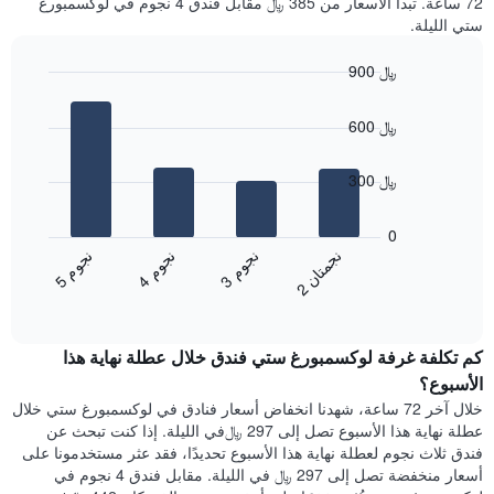
72 ساعة. تبدأ الأسعار من 385 ﷼ مقابل فندق 4 نجوم في لوكسمبورغ
يعرض
التالي
متوسط
ستي الليلة.
1
سعر
محور
غرفة
900 ﷼
X
Bar
Chart
الذي
graphic.
chart
يعرض
600 ﷼
with
متوسط
4
سعر
bars.
300 ﷼
غرفة
يتضمن
يعرض
المخطط
المخطط
0
التالي
التالي
ن
ن
ن
م
ن
م
ن
م
1
متوسط
3
ج
و
4
ج
و
5
ج
و
2
ج
م
ت
ا
محور
End
سعر
of
Y
الغرفة
interactive
الذي
هذه
chart
يعرض
كم تكلفة غرفة لوكسمبورغ ستي فندق خلال عطلة نهاية هذا
الليلة
الأحياء
الذي
الأسبوع؟
الأكثر
عُثر
خلال آخر 72 ساعة، شهدنا انخفاض أسعار فنادق في لوكسمبورغ ستي خلال
شعبية
عليه
عطلة نهاية هذا الأسبوع تصل إلى 297 ﷼في الليلة. إذا كنت تبحث عن
خلال
فندق ثلاث نجوم لعطلة نهاية هذا الأسبوع تحديدًا، فقد عثر مستخدمونا على
آخر
أسعار منخفضة تصل إلى 297 ﷼ في الليلة. مقابل فندق 4 نجوم في
3