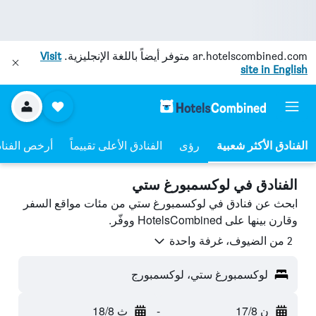
ar.hotelscombined.com
متوفر أيضاً باللغة الإنجليزية.
Visit
site in English
رؤى
الفنادق الأعلى تقييماً
أرخص الفنا
الفنادق في لوكسمبورغ ستي
ابحث عن فنادق في لوكسمبورغ ستي من مئات مواقع السفر
وقارن بينها على HotelsCombined ووفّر.
2 من الضيوف، غرفة واحدة
لوكسمبورغ ستي، لوكسمبورج
ن 17/8
-
ث 18/8