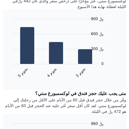
لوكسمبورغ ستي، عُثر مؤخرًا على أرخص سعر والذي كان 442 ﷼في
أيام
الليلة لعطلة نهاية هذا الأسبوع.
مع
التصنيف
900 ﷼
حسب
النجوم
Bar
Chart
graphic.
يتضمن
chart
600 ﷼
with
المخطط
3
1
bars.
محور
300 ﷼
X
يعرض
التي
المخطط
تعرض
0
التالي
فئات
ن
م
ن
م
ن
م
متوسط
الفنادق
4
ج
و
3
ج
و
5
ج
و
End
سعر
بالنجوم.
of
الغرفة
interactive
يتضمن
خلال
chart
المخطط
متى يجب عليك حجز فندق في لوكسمبورغ ستي؟
عطلة
1
نهاية
وفّر من خلال حجز فندق قبل 60 من الأيام على الأقل من رحلتك إلى
محور
هذا
لوكسمبورغ ستي. لقد كان أقل سعر عُثر عليه عند الحجز قبل 60 من الأيام
Y
الأسبوع
هو 472 ﷼ في الليلة.
الذي
الذي
يعرض
عُثر
متوسط
960 ﷼
عليه
سعر