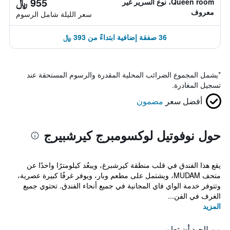
955 ﷼
Queen room، نوع السرير غير
معروف
سعر الليلة شامل الرسوم
36 صفقة إضافية ابتداءً من 393 ﷼
*
يشمل المجموع الضرائب المحلية المقدرة والرسوم المستحقة عند
تسجيل المغادرة.
أفضل سعر
مضمون
حول نوفوتيل لوكسومبرج كيرشبيرج
يقع هذا الفندق في قلب منطقة كيرشبرغ، ويبعُد كيلومترًا واحدًا عن
متحف MUDAM، ويشتمل على مطعم وبار، ويوفر غرفًا كبيرة عصرية،
وتتوفر خدمة الواي فاي المجانية في جميع أنحاء الفندق. تحتوي جميع
الغرف في الفن...
المزيد
من الجيد أن تعلم