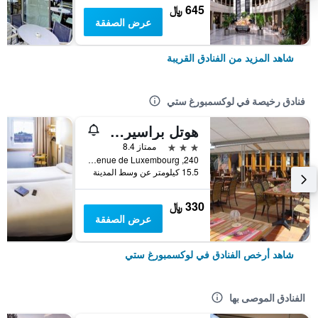
645 ﷼
عرض الصفقة
شاهد المزيد من الفنادق القريبة
فنادق رخيصة في لوكسمبورغ ستي
هوتل براسيري بييرهاشت
3 نجوم
ممتاز 8.4
240, Avenue de Luxembourg, لوكسمبورغ ستي, مقاطعة لوكسمبورغ, لوكسمبورج
15.5 كيلومتر عن وسط المدينة
330 ﷼
عرض الصفقة
شاهد أرخص الفنادق في لوكسمبورغ ستي
الفنادق الموصى بها