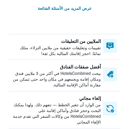
عرض المزيد من الأسئلة الشائعة
الملايين من التعليقات
تقييمات وتعليقات حقيقية من ملايين النزلاء، مثلك
تمامًا. احجز إقامتك المثالية بكل ثقة!
أفضل صفقات الفنادق
يبحث HotelsCombined في أكثر من 3 ملايين فندق
ومكان إقامة ويجمعهم في مكان واحد حتى تتمكن من
مقارنة أماكن الإقامة المثالية.
إلغاء مجاني
من الوارد أن تتغير الخطط — نتفهم ذلك. ولهذا يمكنك
البحث وحجز فنادق وأماكن إقامة على
HotelsCombined من وكالات السفر التي تقدم خدمة
الإلغاء المجاني