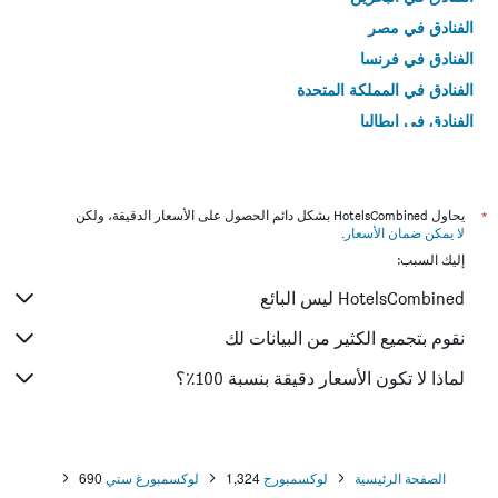
الفنادق في مصر
الفنادق في فرنسا
الفنادق في المملكة المتحدة
الفنادق في إيطاليا
الفنادق في تايلاند
*
يحاول HotelsCombined بشكل دائم الحصول على الأسعار الدقيقة، ولكن
لا يمكن ضمان الأسعار
.
إليك السبب:
HotelsCombined ليس البائع
نقوم بتجميع الكثير من البيانات لك
لماذا لا تكون الأسعار دقيقة بنسبة 100٪؟
الصفحة الرئيسية
لوكسمبورج
1,324
لوكسمبورغ ستي
690