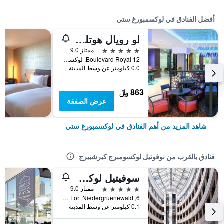
أفضل الفنادق في لوكسمبورغ ستي
لو رويال هوتلز آند ريزورتس
5 نجوم
ممتاز 9.0
12 Boulevard Royal, لوكسمبورغ ستي, مقاطعة لوكسمبورغ, لوكسمبورج
0.0 كيلومتر عن وسط المدينة
863 ﷼
عرض الصفقة
شاهد المزيد من أهم الفنادق في لوكسمبورغ ستي
فنادق بالقرب من نوفوتيل لوكسومبرج كيرشبيرج
سوفيتيل لوكسمبورغ أوروبا
5 نجوم
ممتاز 9.0
6, Rue du Fort Niedergruenewald, لوكسمبورغ ستي, مقاطعة لوكسمبورغ, لوكسمبورج
0.1 كيلومتر عن وسط المدينة