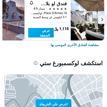
فندق لو بلاس دارميس - ريلايس آند شاتو
5 نجوم
ممتاز 8.9
18 Place D'Armes, لوكسمبورغ ستي, مقاطعة لوكسمبورغ, لوكسمبورج
0.1 كيلومتر عن وسط المدينة
1,116 ﷼
عرض
الصفقة
مشاهدة الفنادق الأخرى الموصى بها
استكشف لوكسمبورغ ستي
اعرض على الخريطة