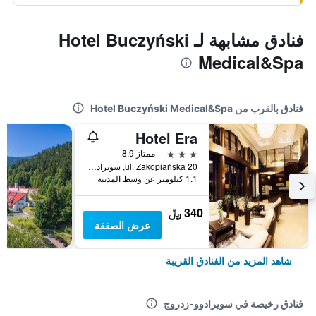
فنادق مشابهة لـ Hotel Buczyński
Medical&Spa
فنادق بالقرب من Hotel Buczyński Medical&Spa
Hotel Era
3 نجوم
ممتاز 8.9
ul. Zakopiańska 20, سويرادوو-زدروج, محافظة سيلزيا السفلى, بولندا
1.1 كيلومتر عن وسط المدينة
340 ﷼
عرض الصفقة
شاهد المزيد من الفنادق القريبة
فنادق رخيصة في سويرادوو-زدروج