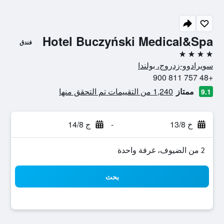
Hotel Buczyński Medical&Spa
فندق
4 نجوم
سويرادوو-زدروج، بولندا
+48 757 811 900
ممتاز
1,240 من التقييمات تم التحقق منها
9.1
خ 13/8
-
ج 14/8
2 من الضيوف، غرفة واحدة
بحث