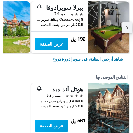
بيرلا سويرادوفا
3 نجوم
جيد 7.9
Elizy Orzeszkowej 8, سويرادوو-زدروج, محافظة سيلزيا السفلى, بولندا
0.9 كيلومتر عن وسط المدينة
192 ﷼
عرض الصفقة
شاهد أرخص الفنادق في سويرادوو-زدروج
الفنادق الموصى بها
هوتل آند ميدي سبا بيلى كامين
4 نجوم
ممتاز 9.3
Lesna 8, سويرادوو-زدروج, محافظة سيلزيا السفلى, بولندا
0.8 كيلومتر عن وسط المدينة
561 ﷼
عرض الصفقة