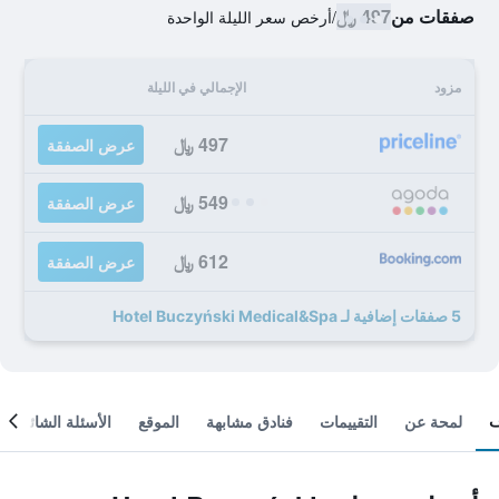
صفقات من
497 ﷼
/
أرخص سعر الليلة الواحدة
مزود
الإجمالي في الليلة
497 ﷼
عرض الصفقة
549 ﷼
عرض الصفقة
612 ﷼
عرض الصفقة
5 صفقات إضافية لـ Hotel Buczyński Medical&Spa
لمحة عن
التقييمات
فنادق مشابهة
الموقع
الأسئلة الشائعة