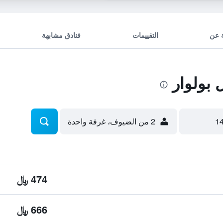
 عن
التقييمات
فنادق مشابهة
بولوار
2 من الضيوف، غرفة واحدة
474 ﷼
666 ﷼