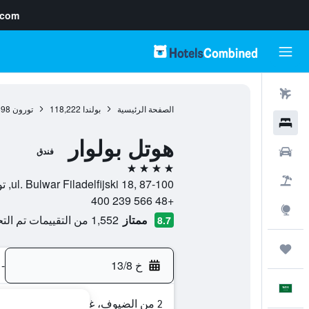
.com
رحلات طيران
الصفحة الرئيسية
بولندا
118,222
تورون
898
فنادق
هوتل بولوار
سيارات
فندق
4 نجوم
حزم العروض
ul. Bulwar Filadelfijski 18, 87-100, تورون, محافظة كوجاوي بوميرانيا, بولندا
+48 566 239 400
استكشاف
ممتاز
1,552 من التقييمات تم التحقق منها
8.7
رحلات
خ 13/8
-
العَرَبِيَّة
2 من الضيوف، غرفة واحدة