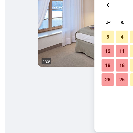
ج
س
5
4
12
11
1/29
المظهر الخارجي
19
18
26
25