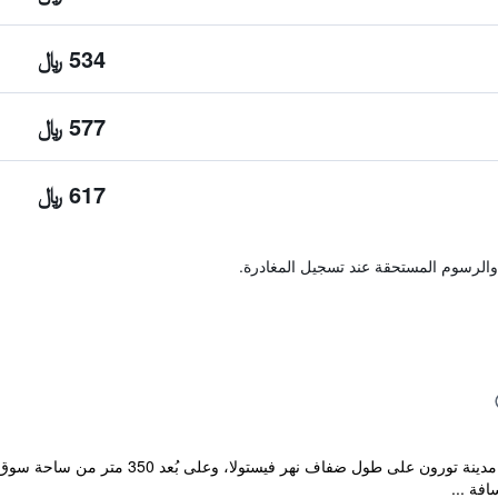
534 ﷼
577 ﷼
617 ﷼
والرسوم المستحقة عند تسجيل المغادرة.
يقع فندق Bulwar ذو مستوى الـ4 نجوم في مدينة تو
افة ...