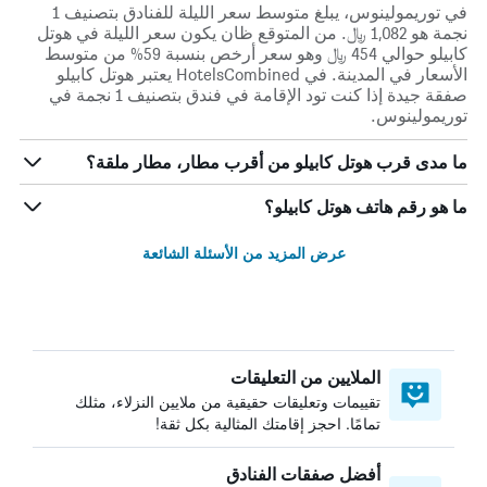
في توريمولينوس، يبلغ متوسط ​​سعر الليلة للفنادق بتصنيف 1
نجمة هو 1,082 ﷼. من المتوقع ظان يكون سعر الليلة في هوتل
كابيلو حوالي 454 ﷼ وهو سعر أرخص بنسبة 59% من متوسط
الأسعار في المدينة. في HotelsCombined يعتبر هوتل كابيلو
صفقة جيدة إذا كنت تود الإقامة في فندق بتصنيف 1 نجمة في
توريمولينوس.
ما مدى قرب هوتل كابيلو من أقرب مطار، مطار ملقة؟
ما هو رقم هاتف هوتل كابيلو؟
عرض المزيد من الأسئلة الشائعة
الملايين من التعليقات
تقييمات وتعليقات حقيقية من ملايين النزلاء، مثلك
تمامًا. احجز إقامتك المثالية بكل ثقة!
أفضل صفقات الفنادق