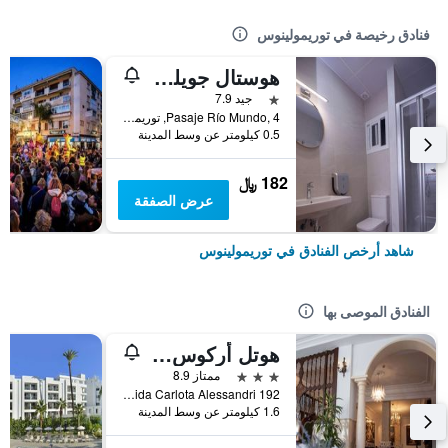
فنادق رخيصة في توريمولينوس
هوستال جويلوت
نجمة واحدة
جيد 7.9
Pasaje Río Mundo, 4, توريمولينوس, منطقة أندلوسيا, أسبانيا
0.5 كيلومتر عن وسط المدينة
182 ﷼
عرض الصفقة
شاهد أرخص الفنادق في توريمولينوس
الفنادق الموصى بها
هوتل أركوس دي مونتمار
3 نجوم
ممتاز 8.9
Avenida Carlota Alessandri 192, توريمولينوس, منطقة أندلوسيا, أسبانيا
1.6 كيلومتر عن وسط المدينة