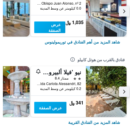
Calle Obispo Juan Alonso, nº 2, توريمولينوس, منطقة أندلوسيا, أسبانيا
0.0 كيلومتر عن وسط المدينة
1,035 ﷼
عرض
الصفقة
شاهد المزيد من أهم الفنادق في توريمولينوس
فنادق بالقرب من هوتل كابيلو
نيو 'فيلا ألبيرو! بوتيك
2 نجمتين
ممتاز 8.4
Avenida Carlota Alessandri, 82, توريمولينوس, منطقة أندلوسيا, أسبانيا
0.2 كيلومتر عن وسط المدينة
341 ﷼
عرض الصفقة
شاهد المزيد من الفنادق القريبة