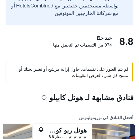
بواسطة مستخدمين حقيقيين مع HotelsCombined أو
مع شركائنا الخارجيين الموثوقين.
8.8
جيد جدًا
974 من التقييمات تم التحقق منها
لم يتم العثور على تقييمات. حاول إزالة مرشح أو تغيير بحثك أو
مسح كل شيء لعرض التقييمات.
فنادق مشابهة لـ هوتل كابيلو
أفضل الفنادق في توريمولينوس
هوتل ريو كوستا ديل سول - عامامل جميع الخدمات
4 نجوم
ممتاز 8.6