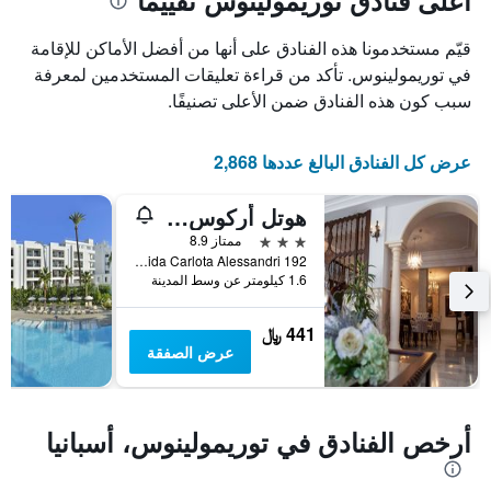
أعلى فنادق توريمولينوس تقييمًا
1
محور
X
محور
قيّم مستخدمونا هذه الفنادق على أنها من أفضل الأماكن للإقامة
Y
الذي
الذي
يعرض
في توريمولينوس. تأكد من قراءة تعليقات المستخدمين لمعرفة
عدد
يعرض
سبب كون هذه الفنادق ضمن الأعلى تصنيفًا.
الأيام
متوسط
قبل
سعر
غرفة
الإقامة
عرض كل الفنادق البالغ عددها 2,868
في
يتضمن
عطلة
المخطط
هوتل أركوس دي مونتمار
نهاية
التالي
1
هذا
3 نجوم
ممتاز 8.9
محور
الأسبوع
Avenida Carlota Alessandri 192, توريمولينوس, منطقة أندلوسيا, أسبانيا
Y
خلال
1.6 كيلومتر عن وسط المدينة
آخر
الذي
3
يعرض
441 ﷼
أيام
متوسط
عرض الصفقة
سعر
غرفة
أرخص الفنادق في توريمولينوس، أسبانيا