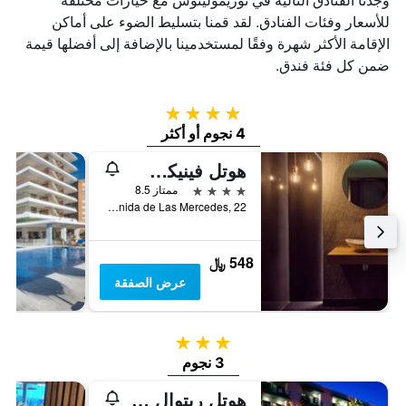
للأسعار وفئات الفنادق. لقد قمنا بتسليط الضوء على أماكن
الإقامة الأكثر شهرة وفقًا لمستخدمينا بالإضافة إلى أفضلها قيمة
ضمن كل فئة فندق.
4 نجوم
4 نجوم أو أكثر
هوتل فينيكس توريمولينوس - ٔلدالتس أونلي ريكومينديد
4 نجوم
ممتاز 8.5
Avenida de Las Mercedes, 22, توريمولينوس, منطقة أندلوسيا, أسبانيا
548 ﷼
عرض الصفقة
3 نجوم
3 نجوم
هوتل ريتوال توريمولينوس ٔ- لبالغين فقط