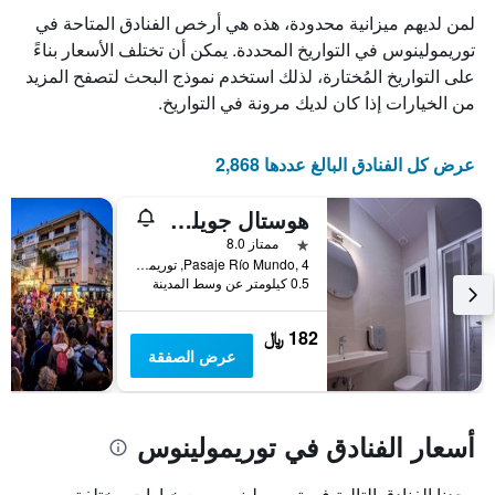
لمن لديهم ميزانية محدودة، هذه هي أرخص الفنادق المتاحة في
توريمولينوس في التواريخ المحددة. يمكن أن تختلف الأسعار بناءً
على التواريخ المُختارة، لذلك استخدم نموذج البحث لتصفح المزيد
من الخيارات إذا كان لديك مرونة في التواريخ.
عرض كل الفنادق البالغ عددها 2,868
هوستال جويلوت
نجمة واحدة
ممتاز 8.0
Pasaje Río Mundo, 4, توريمولينوس, منطقة أندلوسيا, أسبانيا
0.5 كيلومتر عن وسط المدينة
182 ﷼
عرض الصفقة
أسعار الفنادق في توريمولينوس
وجدنا الفنادق التالية في توريمولينوس مع خيارات مختلفة