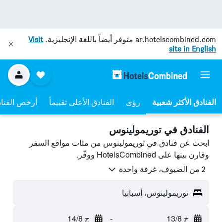
ar.hotelscombined.com
متوفر أيضاً باللغة الإنجليزية.
Visit
site in English
رؤى
الفنادق الأعلى تقييماً
أرخص الفنا
الفنادق في توريمولينوس
ابحث عن فنادق في توريمولينوس من مئات مواقع السفر
وقارن بينها على HotelsCombined ووفّر.
2 من الضيوف، غرفة واحدة
توريمولينوس، أسبانيا
خ 13/8
-
ج 14/8