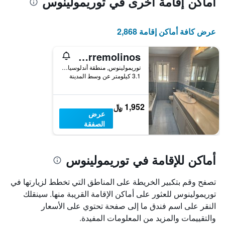
أماكن إقامة أخرى في توريمولينوس
عرض كافة أماكن إقامة 2,868
Gran villa en Torremolinos
توريمولينوس, منطقة أندلوسيا, أسبانيا
3.1 كيلومتر عن وسط المدينة
1,952 ﷼
عرض
الصفقة
أماكن للإقامة في توريمولينوس
تصفح وقم بتكبير الخريطة على المناطق التي تخطط لزيارتها في
توريمولينوس للعثور على أماكن الإقامة القريبة منها. سينقلك
النقر على اسم فندق ما إلى صفحة تحتوي على الأسعار
والتقييمات والمزيد من المعلومات المفيدة.