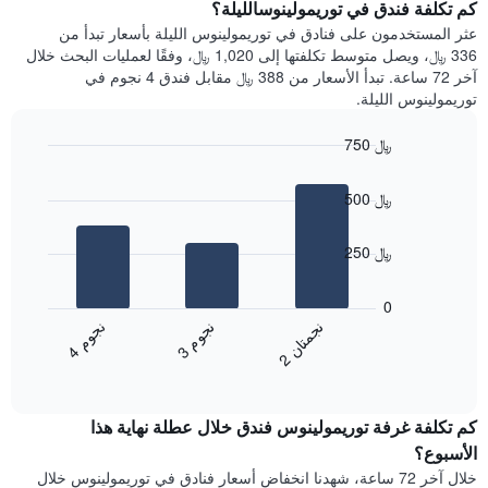
سعر
كم تكلفة فندق في توريمولينوسالليلة؟
Y
غرفة
عثر المستخدمون على فنادق في توريمولينوس الليلة بأسعار تبدأ من
الذي
كل
336 ﷼، ويصل متوسط تكلفتها إلى 1,020 ﷼، وفقًا لعمليات البحث خلال
يعرض
يوم
آخر 72 ساعة. تبدأ الأسعار من 388 ﷼ مقابل فندق 4 نجوم في
متوسط
في
توريمولينوس الليلة.
سعر
الأسبوع
غرفة
يتضمن
750 ﷼
المخطط
Bar
1
Chart
graphic.
chart
محور
500 ﷼
with
X
3
الذي
bars.
250 ﷼
يعرض
أيام
يعرض
الأسبوع.
المخطط
0
يتضمن
التالي
ن
م
ن
ن
ن
م
المخطط
متوسط
3
ج
و
4
ج
و
2
ج
م
ت
ا
التالي
End
سعر
1
of
الغرفة
interactive
محور
هذه
chart
Y
كم تكلفة غرفة توريمولينوس فندق خلال عطلة نهاية هذا
الليلة
الذي
الذي
الأسبوع؟
يعرض
عُثر
خلال آخر 72 ساعة، شهدنا انخفاض أسعار فنادق في توريمولينوس خلال
متوسط