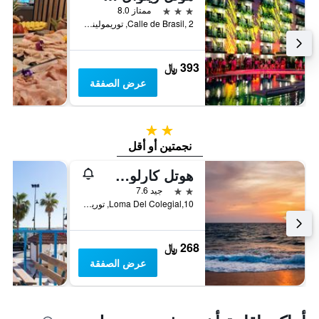
3 نجوم
ممتاز 8.0
Calle de Brasil, 2, توريمولينوس, منطقة أندلوسيا, أسبانيا
393 ﷼
عرض الصفقة
2 نجمتين
نجمتين أو أقل
هوتل كارلوس وان
2 نجمتين
جيد 7.6
Loma Del Colegial,10, توريمولينوس, منطقة أندلوسيا, أسبانيا
268 ﷼
عرض الصفقة