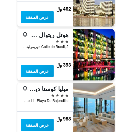
462 ﷼
عرض الصفقة
هوتل ريتوال توريمولينوس ٔ- لبالغين فقط
3 نجوم
Calle de Brasil, 2, توريمولينوس, منطقة أندلوسيا, أسبانيا
393 ﷼
عرض الصفقة
ميليا كوستا ديل سول
4 نجوم
Paseo Maritimo 11- Playa De Bajondillo, توريمولينوس, منطقة أندلوسيا, أسبانيا
988 ﷼
عرض الصفقة