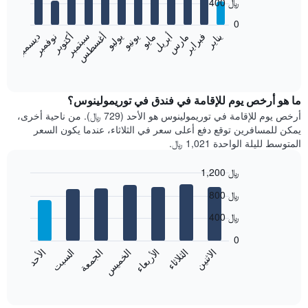
400 ﷼
12
bars.
0
فبراير
مايو
أغسطس
نوفمبر
يناير
أبريل
يوليو
أكتوبر
مارس
يونيو
سبتمبر
ديسمبر
يعرض
المخطط
End
of
التالي
interactive
متوسط
chart
سعر
ما هو أرخص يوم للإقامة في فندق في توريمولينوس؟
غرفة
أرخص يوم للإقامة في توريمولينوس هو الأحد (729 ﷼). من ناحية أخرى،
كل
يمكن للمسافرين توقع دفع أعلى سعر في الثلاثاء، عندما يكون السعر
شهر
المتوسط لليلة الواحدة 1,021 ﷼.
يتضمن
المخطط
1,200 ﷼
1
Bar
محور
Chart
800 ﷼
graphic.
chart
X
with
الذي
400 ﷼
7
يعرض
bars.
0
الشهور.
الاثنين
الخميس
الأحد
الأربعاء
السبت
الثلاثاء
الجمعة
يتضمن
يعرض
المخطط
المخطط
End
التالي
of
التالي
interactive
1
متوسط
chart
محور