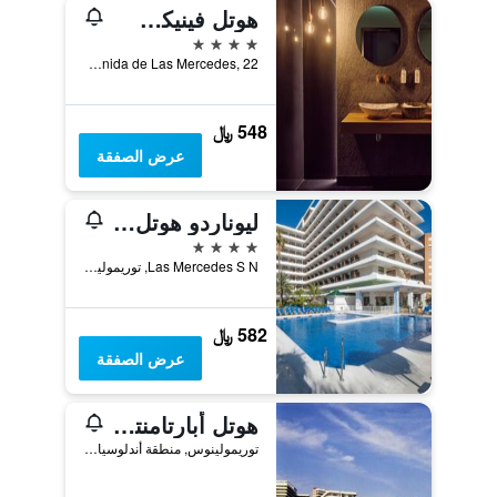
هوتل فينيكس توريمولينوس - ٔلدالتس أونلي ريكومينديد
4 نجوم
Avenida de Las Mercedes, 22, توريمولينوس, منطقة أندلوسيا, أسبانيا
548 ﷼
عرض الصفقة
ليوناردو هوتل توريمولينوس كوستا ديل سول
4 نجوم
Las Mercedes S N, توريمولينوس, منطقة أندلوسيا, أسبانيا
582 ﷼
عرض الصفقة
هوتل أبارتامنتوس باخونديلو
توريمولينوس, منطقة أندلوسيا, أسبانيا