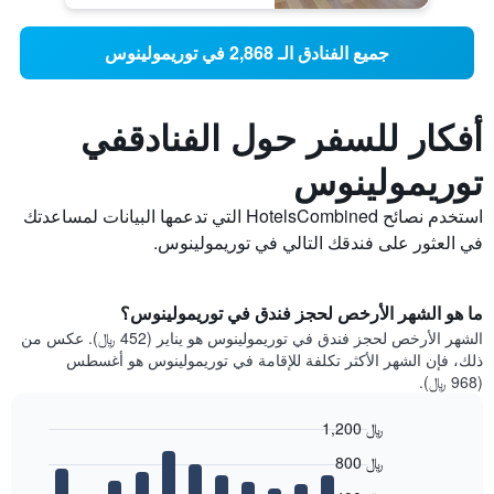
جميع الفنادق الـ 2,868 في توريمولينوس
أفكار للسفر حول الفنادقفي
توريمولينوس
استخدم نصائح HotelsCombined التي تدعمها البيانات لمساعدتك
في العثور على فندقك التالي في توريمولينوس.
ما هو الشهر الأرخص لحجز فندق في توريمولينوس؟
الشهر الأرخص لحجز فندق في توريمولينوس هو يناير (452 ﷼). عكس من
ذلك، فإن الشهر الأكثر تكلفة للإقامة في توريمولينوس هو أغسطس
(968 ﷼).
1,200 ﷼
Bar
Chart
800 ﷼
graphic.
chart
with