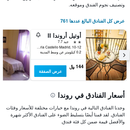
عدد
يعرض
وتصنيف نجوم الفندق وموقعه.
الأيام
متوسط
قبل
سعر
غرفة
الإقامة
عرض كل الفنادق البالغ عددها 761
في
يتضمن
عطلة
المخطط
أوتيل أروندا II
نهاية
التالي
1
هذا
2 نجمتين
جيد 7.7
محور
الأسبوع
Calle Jose Maria Castello Madrid, 10-12, روندا, منطقة أندلوسيا, أسبانيا
Y
خلال
0.2 كيلومتر عن وسط المدينة
آخر
الذي
3
يعرض
144 ﷼
أيام
متوسط
عرض الصفقة
سعر
غرفة
أسعار الفنادق في روندا
وجدنا الفنادق التالية في روندا مع خيارات مختلفة للأسعار وفئات
الفنادق. لقد قمنا أيضًا بتسليط الضوء على الفنادق الأكثر شهرة
والأفضل قيمة ضمن كل فئة فندق.