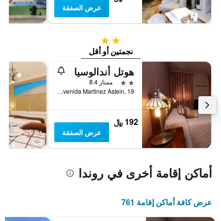
عرض الصفقة
2 نجمتين
نجمتين أو أقل
هوتل أندالوسيا
2 نجمتين
ممتاز 8.4
Avenida Martinez Astein, 19, روندا, منطقة أندلوسيا, أسبانيا
192 ﷼
عرض الصفقة
أماكن إقامة أخرى في روندا
عرض كافة أماكن إقامة 761