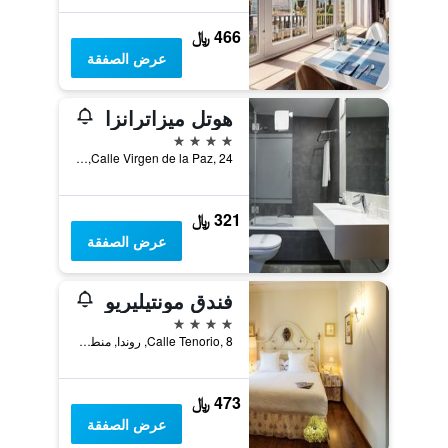
466 ﷼
عرض الصفقة
هوتل ميزاترانزا
4 نجوم
Calle Virgen de la Paz, 24, روندا, منطقة أندلوسيا, أسبانيا
321 ﷼
عرض الصفقة
فندق مونتيليريو
4 نجوم
Calle Tenorio, 8, روندا, منطقة أندلوسيا, أسبانيا
473 ﷼
عرض الصفقة