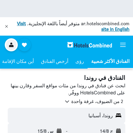
ar.hotelscombined.com
متوفر أيضاً باللغة الإنجليزية.
Visit
site in English
رؤى
أرخص الفنادق
أين مكان الإقامة
الفنادق في روندا
ابحث عن فنادق في روندا من مئات مواقع السفر وقارن بينها
على HotelsCombined ووفّر.
2 من الضيوف، غرفة واحدة
روندا، أسبانيا
ج 14/8
-
س 15/8