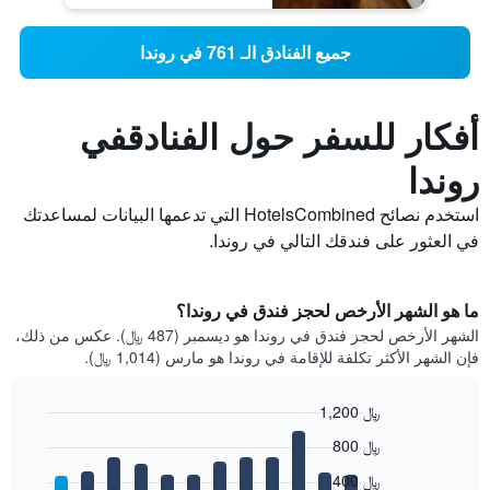
جميع الفنادق الـ 761 في روندا
أفكار للسفر حول الفنادقفي
روندا
استخدم نصائح HotelsCombined التي تدعمها البيانات لمساعدتك
في العثور على فندقك التالي في روندا.
ما هو الشهر الأرخص لحجز فندق في روندا؟
الشهر الأرخص لحجز فندق في روندا هو ديسمبر (487 ﷼). عكس من ذلك،
فإن الشهر الأكثر تكلفة للإقامة في روندا هو مارس (1,014 ﷼).
1,200 ﷼
Bar
Chart
800 ﷼
graphic.
chart
with
400 ﷼
12