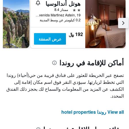
هوتل أندالوسيا
2 نجمتين
ممتاز 8.4
Avenida Martinez Astein, 19, روندا, منطقة أندلوسيا, أسبانيا
0.2 كيلومتر عن وسط المدينة
192 ﷼
عرض الصفقة
أماكن للإقامة في روندا
تصفح عبر الخريطة للعثور على فنادق قريبة من حي(أحياء) روندا
التي تخطط لزيارتها. سيؤدي النقر فوق اسم مكان إقامة إلى
الكشف عن المزيد من المعلومات والسماح لك بحجز ذلك الفندق
المحدد.
View all روندا hotel properties