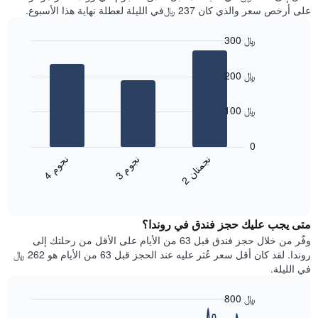
سعر
آخر
على أرخص سعر والذي كان 237 ﷼في الليلة لعطلة نهاية هذا الأسبوع.
غرفة
3
أيام
300 ﷼
مع
Bar
Chart
التصنيف
graphic.
chart
حسب
200 ﷼
with
النجوم
3
يتضمن
bars.
100 ﷼
المخطط
1
يعرض
محور
المخطط
0
X
التالي
ن
م
ن
ن
ن
م
التي
متوسط
3
ج
و
4
ج
و
2
ج
م
ت
ا
تعرض
End
سعر
of
فئات
الغرفة
interactive
الفنادق
خلال
chart
بالنجوم.
متى يجب عليك حجز فندق في روندا؟
عطلة
يتضمن
نهاية
وفّر من خلال حجز فندق قبل 63 من الأيام على الأقل من رحلتك إلى
المخطط
هذا
روندا. لقد كان أقل سعر عُثر عليه عند الحجز قبل 63 من الأيام هو 262 ﷼
1
الأسبوع
في الليلة.
محور
الذي
Y
عُثر
800 ﷼
الذي
عليه
يعرض
Line
Chart