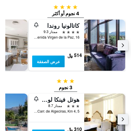
4 نجوم
4 نجوم أو أكثر
كاتالونيا روندا
4 نجوم
ممتاز 9.3
Avenida Virgen de la Paz, 16, روندا, منطقة أندلوسيا, أسبانيا
514 ﷼
عرض الصفقة
3 نجوم
3 نجوم
هوتل فينكا لوس بيلاريس دي روندا
3 نجوم
ممتاز 8.7
Carr. de Algeciras, Km 4, 5, روندا, منطقة أندلوسيا, أسبانيا
310 ﷼