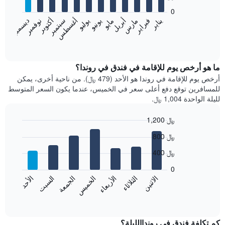
bars.
0
فبراير
مايو
أغسطس
نوفمبر
يناير
أبريل
يوليو
أكتوبر
مارس
يونيو
سبتمبر
ديسمبر
يعرض
المخطط
End
of
التالي
interactive
متوسط
chart
سعر
ما هو أرخص يوم للإقامة في فندق في روندا؟
غرفة
أرخص يوم للإقامة في روندا هو الأحد (479 ﷼). من ناحية أخرى، يمكن
كل
للمسافرين توقع دفع أعلى سعر في الخميس، عندما يكون السعر المتوسط
شهر
لليلة الواحدة 1,004 ﷼.
يتضمن
المخطط
1,200 ﷼
1
Bar
محور
Chart
800 ﷼
graphic.
chart
X
with
الذي
400 ﷼
7
يعرض
bars.
0
الشهور.
الاثنين
الخميس
الأحد
الأربعاء
السبت
الثلاثاء
الجمعة
يتضمن
يعرض
المخطط
المخطط
End
التالي
of
التالي
interactive
1
متوسط
chart
محور
سعر
كم تكلفة فندق في رونداالليلة؟