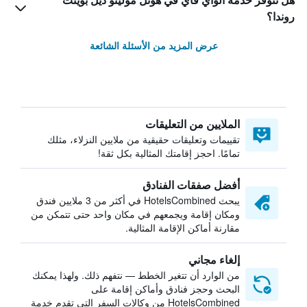
هل تتوفر خدمة الواي فاي في هوتل مولينو ديل بوينت
روندا؟
عرض المزيد من الأسئلة الشائعة
الملايين من التعليقات
تقييمات وتعليقات حقيقية من ملايين النزلاء، مثلك
تمامًا. احجز إقامتك المثالية بكل ثقة!
أفضل صفقات الفنادق
يبحث HotelsCombined في أكثر من 3 ملايين فندق
ومكان إقامة ويجمعهم في مكان واحد حتى تتمكن من
مقارنة أماكن الإقامة المثالية.
إلغاء مجاني
من الوارد أن تتغير الخطط — نتفهم ذلك. ولهذا يمكنك
البحث وحجز فنادق وأماكن إقامة على
HotelsCombined من وكالات السفر التي تقدم خدمة