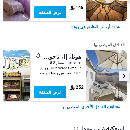
148 ﷼
عرض الصفقة
شاهد أرخص الفنادق في روندا
الفنادق الموصى بها
هوتل إل تاجو آند سبا
3 نجوم
ممتاز 8.2
7, Cruz Verde Street, روندا, منطقة أندلوسيا, أسبانيا
0.2 كيلومتر عن وسط المدينة
252 ﷼
عرض الصفقة
مشاهدة الفنادق الأخرى الموصى بها
استكشف روندا