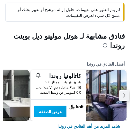
لم يتم العثور على تقييمات. حاول إزالة مرشح أو تغيير بحثك أو
مسح كل شيء لعرض التقييمات.
فنادق مشابهة لـ هوتل مولينو ديل بوينت
روندا
أفضل الفنادق في روندا
كاتالونيا روندا
4 نجوم
ممتاز 9.3
Avenida Virgen de la Paz, 16, روندا, منطقة أندلوسيا, أسبانيا
0.0 كيلومتر عن وسط المدينة
559 ﷼
عرض الصفقة
شاهد المزيد من أهم الفنادق في روندا