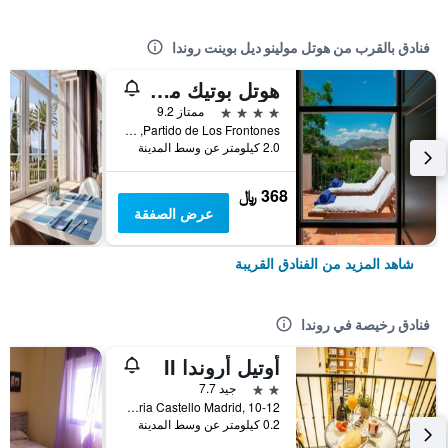
فنادق بالقرب من هوتل مولينو ديل بوينت روندا
هوتل بوتيك مولينو ديل أركو
4 نجوم
ممتاز 9.2
Partido de Los Frontones, روندا, منطقة أندلوسيا, أسبانيا
2.0 كيلومتر عن وسط المدينة
368 ﷼
عرض الصفقة
شاهد المزيد من الفنادق القريبة
فنادق رخيصة في روندا
أوتيل أروندا II
2 نجمتين
جيد 7.7
Calle Jose Maria Castello Madrid, 10-12, روندا, منطقة أندلوسيا, أسبانيا
0.2 كيلومتر عن وسط المدينة