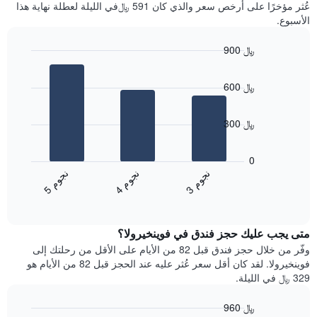
آخر
عُثر مؤخرًا على أرخص سعر والذي كان 591 ﷼في الليلة لعطلة نهاية هذا
غرفة
3
الأسبوع.
أيام
مع
900 ﷼
التصنيف
Bar
حسب
Chart
graphic.
chart
النجوم
600 ﷼
with
يتضمن
3
المخطط
bars.
1
300 ﷼
محور
يعرض
X
المخطط
0
التي
التالي
ن
م
ن
م
ن
م
تعرض
متوسط
4
ج
و
3
ج
و
5
ج
و
فئات
End
سعر
of
الفنادق
الغرفة
interactive
بالنجوم.
خلال
chart
يتضمن
متى يجب عليك حجز فندق في فوينخيرولا؟
عطلة
المخطط
نهاية
وفّر من خلال حجز فندق قبل 82 من الأيام على الأقل من رحلتك إلى
1
هذا
فوينخيرولا. لقد كان أقل سعر عُثر عليه عند الحجز قبل 82 من الأيام هو
محور
الأسبوع
329 ﷼ في الليلة.
Y
الذي
الذي
عُثر
960 ﷼
يعرض
عليه