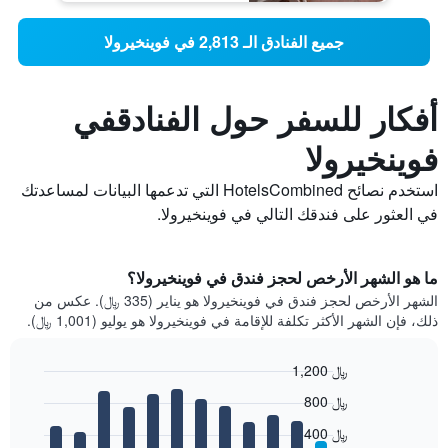
جميع الفنادق الـ 2,813 في فوينخيرولا
أفكار للسفر حول الفنادقفي
فوينخيرولا
استخدم نصائح HotelsCombined التي تدعمها البيانات لمساعدتك
في العثور على فندقك التالي في فوينخيرولا.
ما هو الشهر الأرخص لحجز فندق في فوينخيرولا؟
الشهر الأرخص لحجز فندق في فوينخيرولا هو يناير (335 ﷼). عكس من
ذلك، فإن الشهر الأكثر تكلفة للإقامة في فوينخيرولا هو يوليو (1,001 ﷼).
1,200 ﷼
Bar
Chart
800 ﷼
graphic.
chart
with
400 ﷼
12