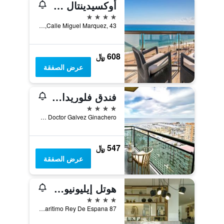
أوكسيدينتال فوينخيرولا
4 نجوم
Calle Miguel Marquez, 43, فوينخيرولا, منطقة أندلوسيا, أسبانيا
608 ﷼
عرض الصفقة
فندق فلوريدا سبا
4 نجوم
Calle Doctor Galvez Ginachero, فوينخيرولا, منطقة أندلوسيا, أسبانيا
547 ﷼
عرض الصفقة
هوتل إيليونيون فوينجيرولا
4 نجوم
Paseo Maritimo Rey De Espana 87, فوينخيرولا, منطقة أندلوسيا, أسبانيا