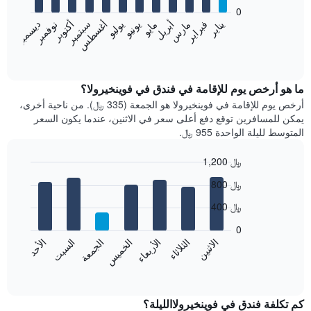
bars.
0
فبراير
مايو
أغسطس
نوفمبر
يناير
أبريل
يوليو
أكتوبر
مارس
يونيو
سبتمبر
ديسمبر
يعرض
المخطط
End
of
التالي
interactive
متوسط
chart
سعر
ما هو أرخص يوم للإقامة في فندق في فوينخيرولا؟
غرفة
أرخص يوم للإقامة في فوينخيرولا هو الجمعة (335 ﷼). من ناحية أخرى،
كل
يمكن للمسافرين توقع دفع أعلى سعر في الاثنين، عندما يكون السعر
شهر
المتوسط لليلة الواحدة 955 ﷼.
يتضمن
المخطط
1,200 ﷼
1
Bar
محور
Chart
800 ﷼
graphic.
chart
X
with
الذي
400 ﷼
7
يعرض
bars.
0
الشهور.
الاثنين
الخميس
الأحد
الأربعاء
السبت
الثلاثاء
الجمعة
يتضمن
يعرض
المخطط
المخطط
End
التالي
of
التالي
interactive
1
متوسط
chart
محور
سعر
كم تكلفة فندق في فوينخيرولاالليلة؟
Y