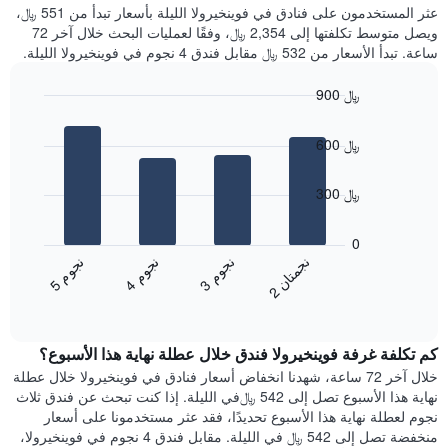
غرفة
عثر المستخدمون على فنادق في فوينخيرولا الليلة بأسعار تبدأ من 551 ﷼،
الذي
كل
ويصل متوسط تكلفتها إلى 2,354 ﷼، وفقًا لعمليات البحث خلال آخر 72
يعرض
يوم
ساعة. تبدأ الأسعار من 532 ﷼ مقابل فندق 4 نجوم في فوينخيرولا الليلة.
متوسط
في
سعر
الأسبوع
900 ﷼
غرفة
يتضمن
Bar
المخطط
Chart
graphic.
chart
1
600 ﷼
with
محور
4
X
bars.
300 ﷼
الذي
يعرض
يعرض
أيام
المخطط
0
الأسبوع.
التالي
ن
ن
ن
م
ن
م
ن
م
يتضمن
متوسط
3
ج
و
4
ج
و
5
ج
و
2
ج
م
ت
ا
المخطط
End
سعر
of
التالي
الغرفة
interactive
1
هذه
chart
محور
كم تكلفة غرفة فوينخيرولا فندق خلال عطلة نهاية هذا الأسبوع؟
الليلة
Y
الذي
خلال آخر 72 ساعة، شهدنا انخفاض أسعار فنادق في فوينخيرولا خلال عطلة
الذي
عُثر
نهاية هذا الأسبوع تصل إلى 542 ﷼في الليلة. إذا كنت تبحث عن فندق ثلاث
يعرض
عليه
نجوم لعطلة نهاية هذا الأسبوع تحديدًا، فقد عثر مستخدمونا على أسعار
متوسط
خلال
منخفضة تصل إلى 542 ﷼ في الليلة. مقابل فندق 4 نجوم في فوينخيرولا،
سعر