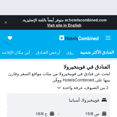
ar.hotelscombined.com
متوفر أيضاً باللغة الإنجليزية.
Visit site in English
رؤى
أرخص الفنادق
أين مكان الإقامة
الفنادق في فوينخيرولا
ابحث عن فنادق في فوينخيرولا من مئات مواقع السفر وقارن
بينها على HotelsCombined ووفّر.
2 من الضيوف، غرفة واحدة
فوينخيرولا، أسبانيا
س 15/8
-
ح 16/8