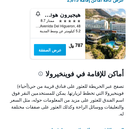
هيجيرون هوتل مالاجا، كوريو كوليكشن باي هيلتون
5 نجوم
ممتاز 8.7
Avenida Del Higueron, 48, فوينخيرولا, منطقة أندلوسيا, أسبانيا
5.2 كيلومتر عن وسط المدينة
787 ﷼
عرض الصفقة
أماكن للإقامة في فوينخيرولا
تصفح عبر الخريطة للعثور على فنادق قريبة من حي(أحياء)
فوينخيرولا التي تخطط لزيارتها. يمكن للمستخدمين النقر فوق
اسم الفندق للعثور على مزيد من المعلومات حوله، مثل السعر
والتعليقات ووسائل الراحة وكذلك العثور على صفقات مختلفة
له.