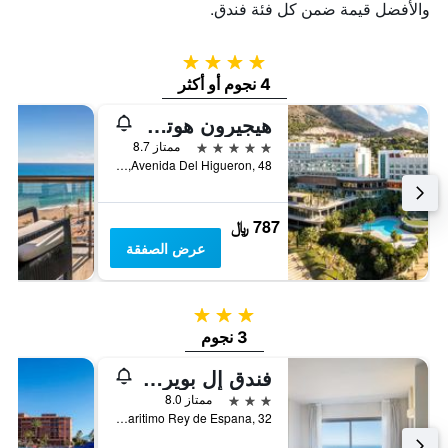
والأفضل قيمة ضمن كل فئة فندق.
4 نجوم
4 نجوم أو أكثر
هيجيرون هوتل مالاجا، كوريو كوليكشن باي هيلتون
5 نجوم
ممتاز 8.7
Avenida Del Higueron, 48, فوينخيرولا, منطقة أندلوسيا, أسبانيا
787 ﷼
عرض الصفقة
3 نجوم
3 نجوم
فندق إل بويرتو من بيير فاكانسيز
3 نجوم
ممتاز 8.0
Paseo Maritimo Rey de Espana, 32, فوينخيرولا, منطقة أندلوسيا, أسبانيا