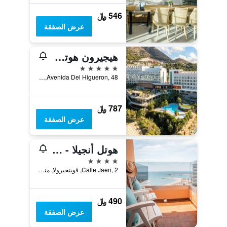
546 ﷼
عرض الصفقة
هيجيرون هوتل مالاجا، كوريو كوليكشن باي هيلتون
5 نجوم
Avenida Del Higueron, 48, فوينخيرولا, منطقة أندلوسيا, أسبانيا
787 ﷼
عرض الصفقة
هوتل أنجيلا - يُوصَى به للبالغين
4 نجوم
Calle Jaen, 2, فوينخيرولا, منطقة أندلوسيا, أسبانيا
490 ﷼
عرض الصفقة