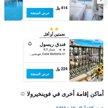
414 ﷼
عرض الصفقة
2 نجمتين
نجمتين أو أقل
فندق ريسول
2 نجمتين
ممتاز 8.3
Calle Marbella 41, فوينخيرولا, منطقة أندلوسيا, أسبانيا
224 ﷼
عرض الصفقة
أماكن إقامة أخرى في فوينخيرولا
عرض كافة أماكن إقامة 2,813