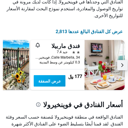
الذي
يعرض
الفنادق التي وجدناها في فوينخيرولا. إذا كانت لديك مرونة في
عدد
يعرض
تواريخ الوصول والمغادرة، استخدم نموذج البحث لمقارنة الأسعار
الأيام
متوسط
للتواريخ الأخرى.
قبل
سعر
غرفة
الإقامة
في
يتضمن
عرض كل الفنادق البالغ عددها 2,813
عطلة
المخطط
نهاية
التالي
فندق ماربيلا
1
هذا
محور
الأسبوع
2 نجمتين
جيد 7.4
Y
خلال
Calle Marbella, 34, فوينخيرولا, منطقة أندلوسيا, أسبانيا
آخر
الذي
0.3 كيلومتر عن وسط المدينة
3
يعرض
أيام
متوسط
177 ﷼
سعر
عرض الصفقة
غرفة
أسعار الفنادق في فوينخيرولا
الفنادق الواقعة في منطقة فوينخيرولا مُصنفة حسب السعر وفئة
الفندق. لقد قمنا أيضًا بتسليط الضوء على الفنادق الأكثر شهرة