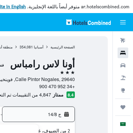
ar.hotelscombined.com
متوفر أيضاً باللغة الإنجليزية.
site in English
رحلات طيران
الصفحة الرئيسية
أسبانيا
354,081
منطقة أن
فنادق
أونا لاس رامباس
سيارات
فن
3 نجوم
حزم العروض
Calle Pintor Nogales, 29640, فوينخيرولا, منطقة أندلوسيا, أسبانيا
+34 952 470 900
استكشاف
ممتاز
4,847 من التقييمات تم التحقق منها
8.4
رحلات
ج 14/8
-
العَرَبِيَّة
2 من الضيوف، غرفة واحدة