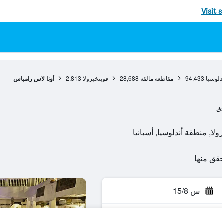
Visit 
دلوسيا
94,433
مقاطعة مالقة
28,688
فوينخيرولا
2,813
أونا لاس رامباس
دق
س 15/8