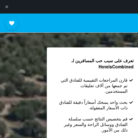
تعرف على سبب حب المسافرين لـ
HotelsCombined
قارن المراجعات التقييمية للفنادق التي
تم جمعها من آلاف تعليقات
المستخدمين.
بحث واحد يمنحك أسعاراً دقيقة للفنادق
ذات الأسعار المعقولة.
قم بتخصيص النتائج حسب سلسلة
الفنادق ووسائل الراحة والسعر وغير
ذلك من الأمور.