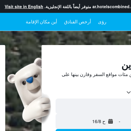
ar.hotelscombined
متوفر أيضاً باللغة الإنجليزية.
Visit site in English
رؤى
أرخص الفنادق
أين مكان الإقامة
ين
مئات مواقع السفر وقارن بينها على
-
ح 16/8