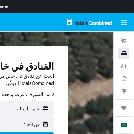
.com
رحلات طيران
فنادق
الفنادق في خا
سيارات
ابحث عن فنادق في خاين من 
حزم العروض
HotelsCombined ووفّر.
استكشاف
2 من الضيوف، غرفة واحدة
رحلات
س 15/8
العَرَبِيَّة