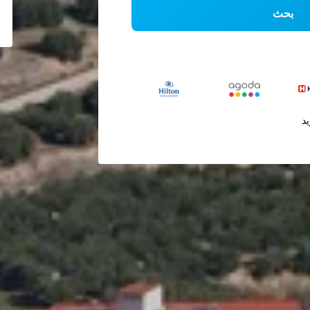
بحث
يد