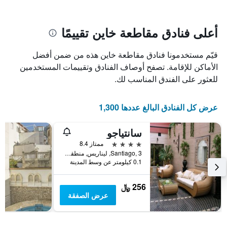
سعر
يتضمن
غرفة
المخطط
1
أعلى فنادق مقاطعة خاين تقييمًا
محور
X
قيّم مستخدمونا فنادق مقاطعة خاين هذه من ضمن أفضل
الذي
يعرض
الأماكن للإقامة. تصفح أوصاف الفنادق وتقييمات المستخدمين
عدد
للعثور على الفندق المناسب لك.
الأيام
قبل
الإقامة
عرض كل الفنادق البالغ عددها 1,300
يتضمن
المخطط
سانتياجو
التالي
1
4 نجوم
ممتاز 8.4
محور
Santiago, 3, ليناريس, منطقة أندلوسيا, أسبانيا
Y
0.1 كيلومتر عن وسط المدينة
الذي
يعرض
256 ﷼
متوسط
عرض الصفقة
سعر
غرفة