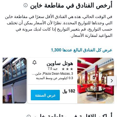
أرخص الفنادق في مقاطعة خاين
في الوقت الحالي، هذه هي الفنادق الأقل سعرًا في مقاطعة خاين
التي وجدناها للتواريخ المحددة. نظرًا لأن الأسعار يمكن أن تختلف
حسب التواريخ، قم بتغيير التواريخ إذا كانت لديك مرونة في
المواعيد لمقارنة الأسعار.
عرض كل الفنادق البالغ عددها 1,300
هوتل ساوين
3 نجوم
جيد 7.5
Plaza Dean Mazas, 3, خاين, منطقة أندلوسيا, أسبانيا
0.3 كيلومتر عن وسط المدينة
182 ﷼
عرض الصفقة
أماكن للإقامة في مقاطعة خاين