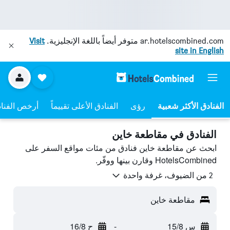
ar.hotelscombined.com
متوفر أيضاً باللغة الإنجليزية.
Visit
site in English
رؤى
الفنادق الأعلى تقييماً
أرخص الفنا
الفنادق في مقاطعة خاين
ابحث عن مقاطعة خاين فنادق من مئات مواقع السفر على
HotelsCombined وقارن بينها ووفّر.
2 من الضيوف، غرفة واحدة
مقاطعة خاين
س 15/8
-
ح 16/8