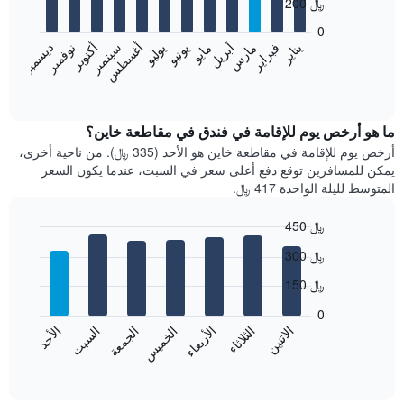
200 ﷼
12
bars.
0
فبراير
مايو
أغسطس
نوفمبر
يناير
أبريل
يوليو
أكتوبر
مارس
يونيو
سبتمبر
ديسمبر
يعرض
المخطط
End
of
التالي
interactive
متوسط
chart
سعر
ما هو أرخص يوم للإقامة في فندق في مقاطعة خاين؟
غرفة
أرخص يوم للإقامة في مقاطعة خاين هو الأحد (335 ﷼). من ناحية أخرى،
كل
يمكن للمسافرين توقع دفع أعلى سعر في السبت، عندما يكون السعر
شهر
المتوسط لليلة الواحدة 417 ﷼.
يتضمن
المخطط
450 ﷼
1
Bar
محور
Chart
300 ﷼
graphic.
chart
X
with
الذي
150 ﷼
7
يعرض
bars.
0
الشهور.
الاثنين
الثلاثاء
الأربعاء
الخميس
الجمعة
السبت
الأحد
يتضمن
يعرض
المخطط
المخطط
End
التالي
of
التالي
interactive
1
متوسط
chart
محور