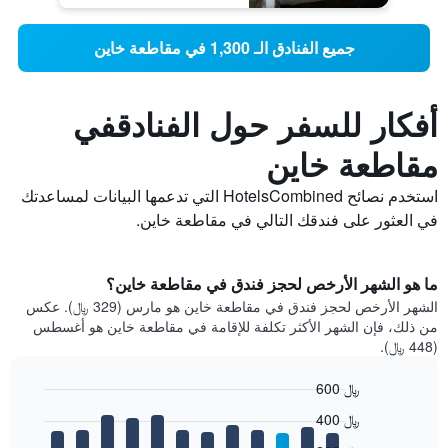
جميع الفنادق الـ 1,300 في مقاطعة خاين
أفكار للسفر حول الفنادقفي
مقاطعة خاين
استخدم نصائح HotelsCombined التي تدعمها البيانات لمساعدتك
في العثور على فندقك التالي في مقاطعة خاين.
ما هو الشهر الأرخص لحجز فندق في مقاطعة خاين؟
الشهر الأرخص لحجز فندق في مقاطعة خاين هو مارس (329 ﷼). عكس
من ذلك، فإن الشهر الأكثر تكلفة للإقامة في مقاطعة خاين هو أغسطس
(448 ﷼).
600 ﷼
Bar
Chart
400 ﷼
graphic.
chart
with