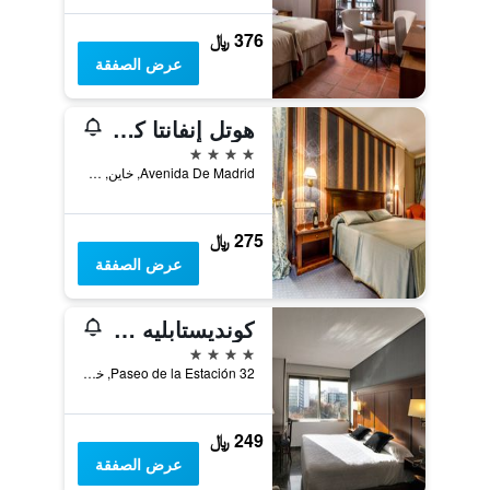
376 ﷼
عرض الصفقة
هوتل إنفانتا كريستينا
4 نجوم
Avenida De Madrid, خاين, منطقة أندلوسيا, أسبانيا
275 ﷼
عرض الصفقة
كونديستابليه ايرانزو
4 نجوم
Paseo de la Estación 32, خاين, منطقة أندلوسيا, أسبانيا
249 ﷼
عرض الصفقة