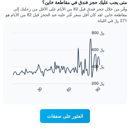
سعر
متى يجب عليك حجز فندق في مقاطعة خاين؟
Y
غرفة
وفّر من خلال حجز فندق قبل 82 من الأيام على الأقل من رحلتك إلى
الذي
كل
مقاطعة خاين. لقد كان أقل سعر عُثر عليه عند الحجز قبل 82 من الأيام هو
يعرض
يوم
271 ﷼ في الليلة.
متوسط
في
سعر
الأسبوع
800 ﷼
غرفة
يتضمن
Line
المخطط
Chart
graphic.
chart
1
with
600 ﷼
محور
90
X
data
الذي
points.
400 ﷼
يعرض
أيام
يعرض
الأسبوع.
المخطط
200 ﷼
يتضمن
التالي
90
30
60
المخطط
كيفية
End
of
التالي
تغير
interactive
1
سعر
chart
محور
غرفة
Y
عند
العثور على صفقات
الذي
اقتراب
يعرض
تاريخ
متوسط
الإقامة