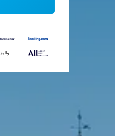
...والمز