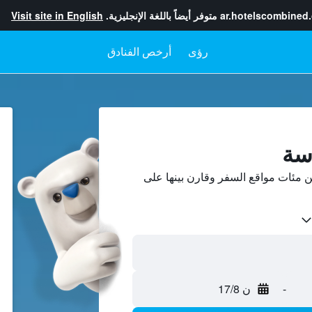
ar.hotelscombined
متوفر أيضاً باللغة الإنجليزية.
Visit site in English
رؤى
أرخص الفنادق
اسة
 مئات مواقع السفر وقارن بينها على
-
ن 17/8