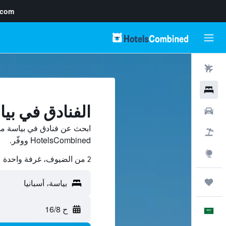
.com
رحلات طيران
فنادق
الفنادق في بي
سيارات
ابحث عن فنادق في بياسة من
حزم العروض
HotelsCombined ووفّر.
استكشاف
2 من الضيوف، غرفة واحدة
رحلات
ح 16/8
العَرَبِيَّة