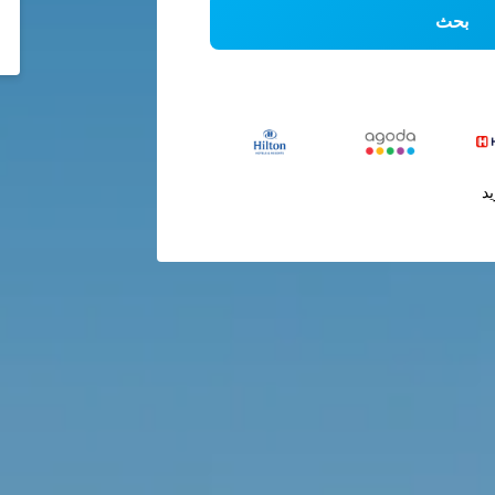
بحث
يد