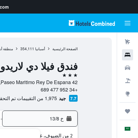
.com
رحلات طيران
الصفحة الرئيسية
أسبانيا
354,111
منطقة أن
فنادق
فندق فيلا دي لاريدو
سيارات
3 نجوم
حزم العروض
Paseo Maritimo Rey De Espana 42, , فوينخيرولا, منطقة أندلوسيا, أسبانيا
+34 952 477 689
استكشاف
جيد
1,975 من التقييمات تم التحقق منها
7.7
رحلات
خ 13/8
-
العَرَبِيَّة
2 من الضيوف، غرفة واحدة