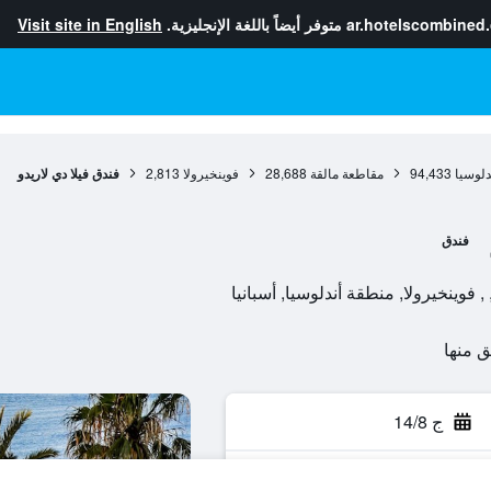
ar.hotelscombined
متوفر أيضاً باللغة الإنجليزية.
Visit site in English
دلوسيا
94,433
مقاطعة مالقة
28,688
فوينخيرولا
2,813
فندق فيلا دي لاريدو
فندق
ج 14/8