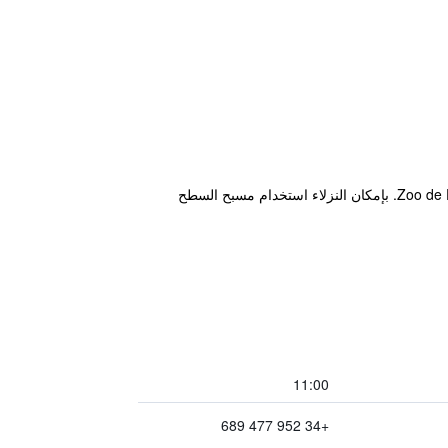
يقع هذا الفندق في مدينة فوينخيرولا ضمن مسافة قصيرة سيراً على الأقدام من الأماكن السياحية القريبة، مثل Zoo de Fuengirola. بإمكان النزلاء استخدام مسبح السطح
11:00
+34 952 477 689