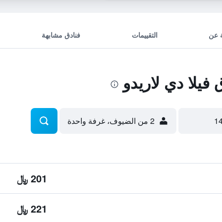
 عن
التقييمات
فنادق مشابهة
يلا دي لاريدو
2 من الضيوف، غرفة واحدة
201 ﷼
221 ﷼