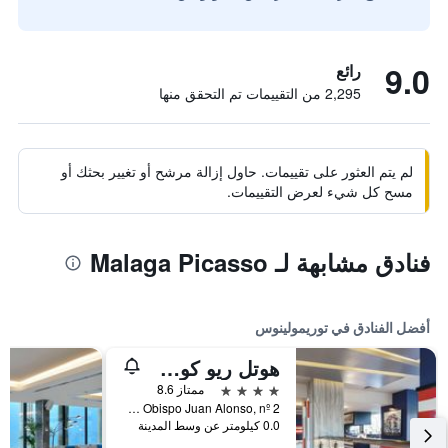
9.0
رائع
2,295 من التقييمات تم التحقق منها
لم يتم العثور على تقييمات. حاول إزالة مرشح أو تغيير بحثك أو
مسح كل شيء لعرض التقييمات.
فنادق مشابهة لـ Malaga Picasso
أفضل الفنادق في توريمولينوس
هوتل ريو كوستا ديل سول - عامامل جميع الخدمات
4 نجوم
ممتاز 8.6
Calle Obispo Juan Alonso, nº 2, توريمولينوس, منطقة أندلوسيا, أسبانيا
0.0 كيلومتر عن وسط المدينة