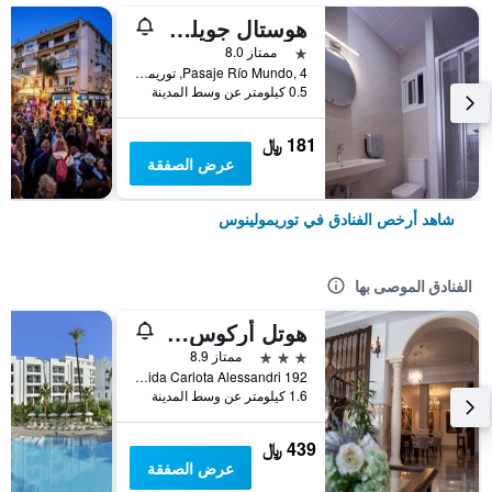
هوستال جويلوت
نجمة واحدة
ممتاز 8.0
Pasaje Río Mundo, 4, توريمولينوس, منطقة أندلوسيا, أسبانيا
0.5 كيلومتر عن وسط المدينة
181 ﷼
عرض الصفقة
شاهد أرخص الفنادق في توريمولينوس
الفنادق الموصى بها
هوتل أركوس دي مونتمار
3 نجوم
ممتاز 8.9
Avenida Carlota Alessandri 192, توريمولينوس, منطقة أندلوسيا, أسبانيا
1.6 كيلومتر عن وسط المدينة
439 ﷼
عرض الصفقة