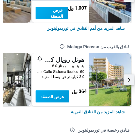
1,007 ﷼
عرض
الصفقة
شاهد المزيد من أهم الفنادق في توريمولينوس
فنادق بالقرب من Malaga Picasso
هوتل رويال كوستا
3 نجوم
ممتاز 8.0
Calle Sistema Iberico, 60, توريمولينوس, منطقة أندلوسيا, أسبانيا
3.0 كيلومتر عن وسط المدينة
364 ﷼
عرض الصفقة
شاهد المزيد من الفنادق القريبة
فنادق رخيصة في توريمولينوس