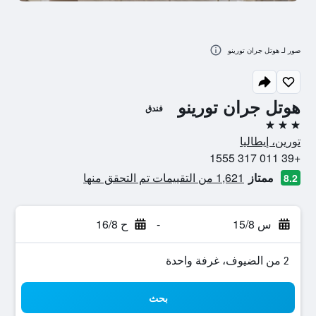
صور لـ هوتل جران تورينو
هوتل جران تورينو
فندق
3 نجوم
تورين، إيطاليا
+39 011 317 1555
ممتاز
1,621 من التقييمات تم التحقق منها
8.2
س 15/8
-
ح 16/8
2 من الضيوف، غرفة واحدة
بحث