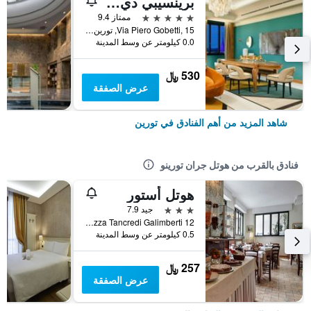
برينسيبي دي بيمونت || إون إ ٕإبيرينز | بريفيريد هوتلز آند ريزورتس
5 نجوم
ممتاز 9.4
Via Piero Gobetti, 15, تورين, مقاطعة تورينو, إيطاليا
0.0 كيلومتر عن وسط المدينة
530 ﷼
عرض الصفقة
شاهد المزيد من أهم الفنادق في تورين
فنادق بالقرب من هوتل جران تورينو
هوتل أستور
3 نجوم
جيد 7.9
Piazza Tancredi Galimberti 12, تورين, مقاطعة تورينو, إيطاليا
0.5 كيلومتر عن وسط المدينة
257 ﷼
عرض الصفقة