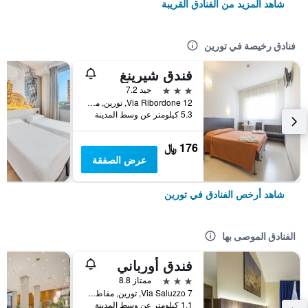
شاهد المزيد من الفنادق القريبة
فنادق رخيصة في تورين
فندق شيرينغ
3 نجوم
جيد 7.2
Via Ribordone 12, تورين, مقاطعة تورينو, إيطاليا
5.3 كيلومتر عن وسط المدينة
176 ﷼
عرض الصفقة
شاهد أرخص الفنادق في تورين
الفنادق الموصى بها
فندق أورباني
3 نجوم
ممتاز 8.8
Via Saluzzo 7, تورين, مقاطعة تورينو, إيطاليا
1.1 كيلومتر عن وسط المدينة