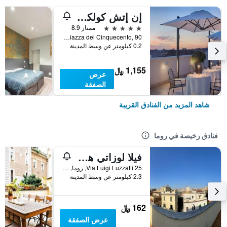
إن إتش كولكشن بالاتسو سينكويتشينتو
5 نجوم
ممتاز 8.9
Piazza dei Cinquecento, 90, روما, إيطاليا
0.2 كيلومتر عن وسط المدينة
1,155 ﷼
عرض
الصفقة
شاهد المزيد من الفنادق القريبة
فنادق رخيصة في روما
فيلا لوزاتي هوستل
25 Via Luigi Luzzatti, روما, إيطاليا
2.3 كيلومتر عن وسط المدينة
162 ﷼
عرض الصفقة