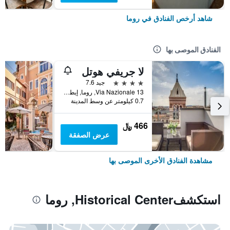
شاهد أرخص الفنادق في روما
الفنادق الموصى بها
لا جريفي هوتل
4 نجوم
جيد 7.6
Via Nazionale 13, روما, إيطاليا
0.7 كيلومتر عن وسط المدينة
466 ﷼
عرض الصفقة
مشاهدة الفنادق الأخرى الموصى بها
استكشفHistorical Center, روما