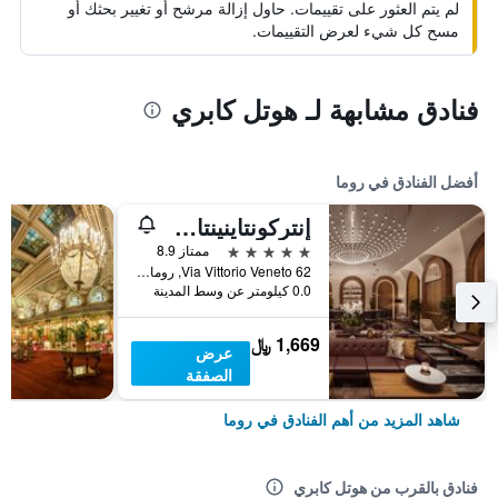
لم يتم العثور على تقييمات. حاول إزالة مرشح أو تغيير بحثك أو
مسح كل شيء لعرض التقييمات.
فنادق مشابهة لـ هوتل كابري
أفضل الفنادق في روما
إنتركونتاينينتال روم أمباسشياتوري بالاس باي آيتش جي
5 نجوم
ممتاز 8.9
Via Vittorio Veneto 62, روما, إيطاليا
0.0 كيلومتر عن وسط المدينة
1,669 ﷼
عرض
الصفقة
شاهد المزيد من أهم الفنادق في روما
فنادق بالقرب من هوتل كابري