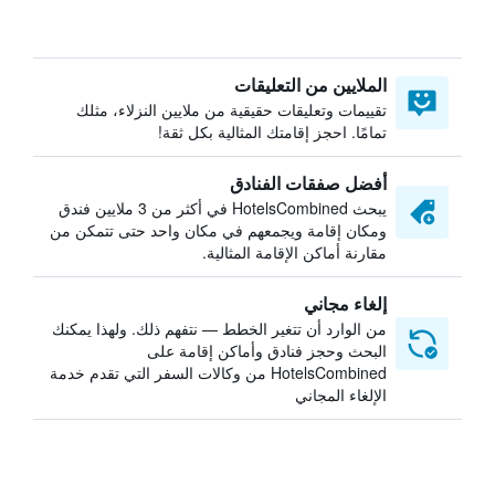
الملايين من التعليقات
تقييمات وتعليقات حقيقية من ملايين النزلاء، مثلك
تمامًا. احجز إقامتك المثالية بكل ثقة!
أفضل صفقات الفنادق
يبحث HotelsCombined في أكثر من 3 ملايين فندق
ومكان إقامة ويجمعهم في مكان واحد حتى تتمكن من
مقارنة أماكن الإقامة المثالية.
إلغاء مجاني
من الوارد أن تتغير الخطط — نتفهم ذلك. ولهذا يمكنك
البحث وحجز فنادق وأماكن إقامة على
HotelsCombined من وكالات السفر التي تقدم خدمة
الإلغاء المجاني