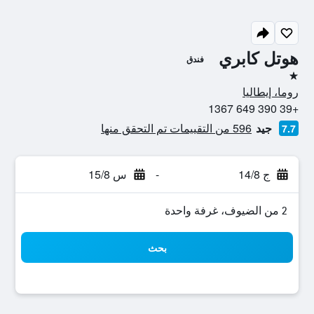
هوتل كابري
فندق
نجمة واحدة
روما، إيطاليا
+39 390 649 1367
جيد
596 من التقييمات تم التحقق منها
7.7
ج 14/8
-
س 15/8
2 من الضيوف، غرفة واحدة
بحث