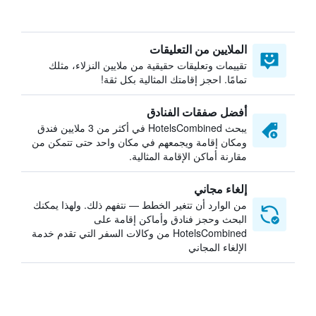
الملايين من التعليقات
تقييمات وتعليقات حقيقية من ملايين النزلاء، مثلك
تمامًا. احجز إقامتك المثالية بكل ثقة!
أفضل صفقات الفنادق
يبحث HotelsCombined في أكثر من 3 ملايين فندق
ومكان إقامة ويجمعهم في مكان واحد حتى تتمكن من
مقارنة أماكن الإقامة المثالية.
إلغاء مجاني
من الوارد أن تتغير الخطط — نتفهم ذلك. ولهذا يمكنك
البحث وحجز فنادق وأماكن إقامة على
HotelsCombined من وكالات السفر التي تقدم خدمة
الإلغاء المجاني