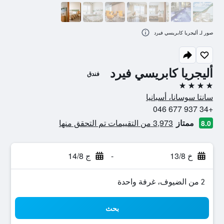
صور لـ أليجريا كابريسي فيرد
أليجريا كابريسي فيرد
فندق
4 نجوم
سانتا سوسانا، أسبانيا
+34 937 677 046
ممتاز
3,973 من التقييمات تم التحقق منها
8.0
خ 13/8
-
ج 14/8
2 من الضيوف، غرفة واحدة
بحث