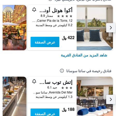
أكوا هوتل أونابرافا آند سبا
4 نجوم
ممتاز 8.9
Carrer Pla de la Torre, 12, سانتا سوسانا, كاتالونيا, أسبانيا
0.2 كيلومتر عن وسط المدينة
422 ﷼
عرض الصفقة
شاهد المزيد من الفنادق القريبة
فنادق رخيصة في سانتا سوسانا
إتش توب سامر صن
3 نجوم
جيد 6.1
Avenida Del Mar, سانتا سوسانا, كاتالونيا, أسبانيا
1.3 كيلومتر عن وسط المدينة
188 ﷼
عرض الصفقة