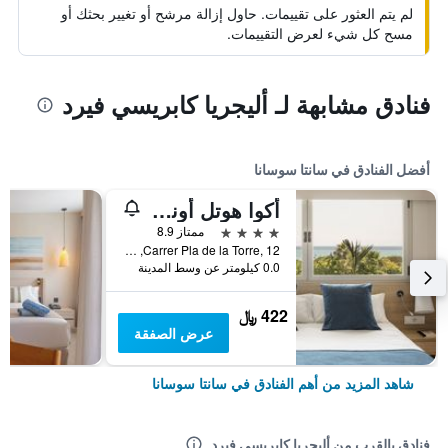
لم يتم العثور على تقييمات. حاول إزالة مرشح أو تغيير بحثك أو
مسح كل شيء لعرض التقييمات.
فنادق مشابهة لـ أليجريا كابريسي فيرد
أفضل الفنادق في سانتا سوسانا
أكوا هوتل أونابرافا آند سبا
4 نجوم
ممتاز 8.9
Carrer Pla de la Torre, 12, سانتا سوسانا, كاتالونيا, أسبانيا
0.0 كيلومتر عن وسط المدينة
422 ﷼
عرض الصفقة
شاهد المزيد من أهم الفنادق في سانتا سوسانا
فنادق بالقرب من أليجريا كابريسي فيرد