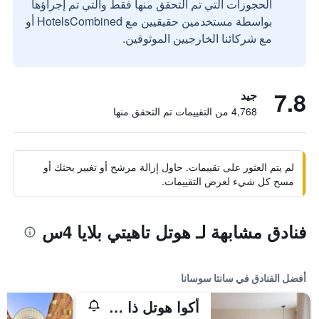
الحجوزات التي تم التحقق منها فقط والتي تم إجراؤها
بواسطة مستخدمين حقيقيين مع HotelsCombined أو
مع شركائنا الخارجيين الموثوقين.
7.8
جيد
4,768 من التقييمات تم التحقق منها
لم يتم العثور على تقييمات. حاول إزالة مرشح أو تغيير بحثك أو
مسح كل شيء لعرض التقييمات.
فنادق مشابهة لـ هوتل تاهيتي بلايا 4س
أفضل الفنادق في سانتا سوسانا
أكوا هوتل ذا بريتس آند سبا - عامامل جميع الخدمات - لبالغين فقل +18