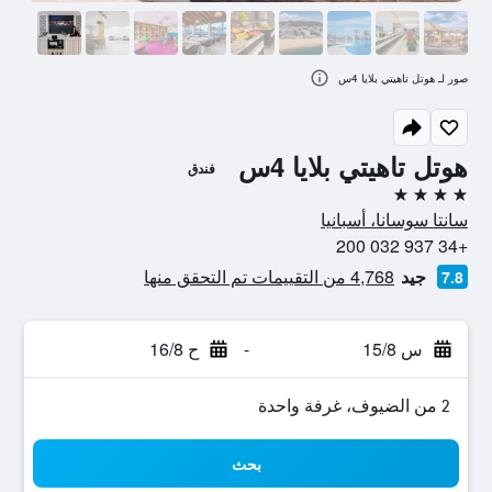
صور لـ هوتل تاهيتي بلايا 4س
هوتل تاهيتي بلايا 4س
فندق
4 نجوم
سانتا سوسانا، أسبانيا
+34 937 032 200
جيد
4,768 من التقييمات تم التحقق منها
7.8
س 15/8
-
ح 16/8
2 من الضيوف، غرفة واحدة
بحث