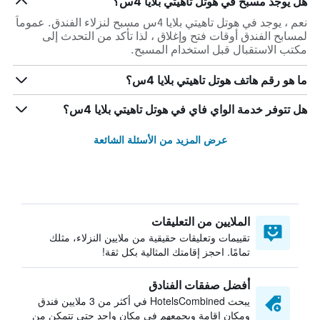
هل يوجد مسبح في هوتل تاهيتي بلايا 4س؟
نعم ، يوجد في هوتل تاهيتي بلايا 4س مسبح لنزلاء الفندق. عموماً
لمسابح الفندق أوقات فتح وإغلاق ، لذا تأكد من التحدث إلى
مكتب الاستقبال قبل استخدام المسبح.
ما هو رقم هاتف هوتل تاهيتي بلايا 4س؟
هل تتوفر خدمة الواي فاي في هوتل تاهيتي بلايا 4س؟
عرض المزيد من الأسئلة الشائعة
الملايين من التعليقات
تقييمات وتعليقات حقيقية من ملايين النزلاء، مثلك
تمامًا. احجز إقامتك المثالية بكل ثقة!
أفضل صفقات الفنادق
يبحث HotelsCombined في أكثر من 3 ملايين فندق
ومكان إقامة ويجمعهم في مكان واحد حتى تتمكن من