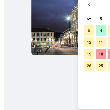
ج
س
5
4
12
11
1/24
شرفة
19
18
26
25