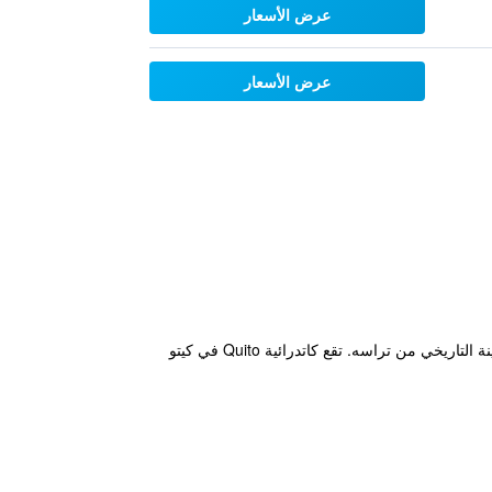
عرض الأسعار
عرض الأسعار
يقع هذا الفندق الرائع ذو الطراز الاستعماري في ساحة سان فرانسيسكو في كيتو، ويوفر إطلالات بانورامية على وسط المدينة التاريخي من تراسه. تقع كاتدرائية Quito في كيتو