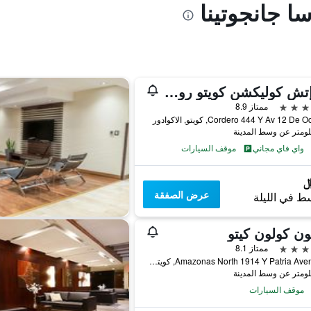
ا جانجوتينا
إن إتش كوليكشن كويتو رويال
ممتاز 8.9
Cordero 444 Y Av 12 De, كويتو, الاكوادور
واي فاي مجاني
موقف السيارات
عرض الصفقة
ط في الليلة
ون كولون كيتو
ممتاز 8.1
Amazonas North 1914 Y Patria Avenida 1, كويتو, الاكوادور
موقف السيارات