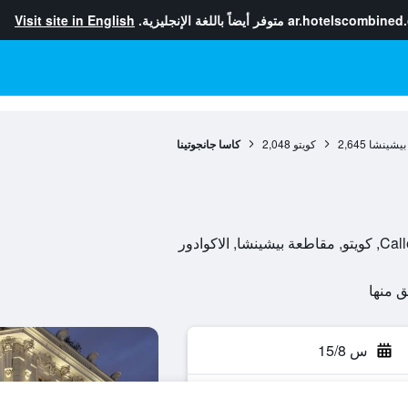
ar.hotelscombined
متوفر أيضاً باللغة الإنجليزية.
Visit site in English
بيشينشا
2,645
كويتو
2,048
كاسا جانجوتينا
اكوادور
س 15/8