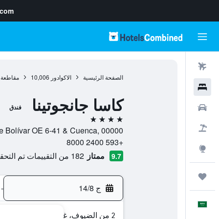
.com
رحلات طيران
الصفحة الرئيسية
الاكوادور
10,006
مقاطعة 
فنادق
كاسا جانجوتينا
سيارات
فندق
4 نجوم
حزم العروض
Calle Bolívar OE 6-41 & Cuenca, 00000, كويتو, مقاطعة بيشينشا, ال
+593 2400 8000
استكشاف
ممتاز
182 من التقييمات تم التحقق منها
9.7
رحلات
ج 14/8
-
العَرَبِيَّة
2 من الضيوف، غرفة واحدة