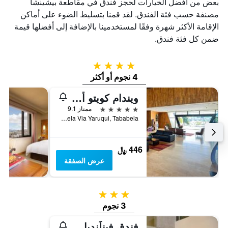
بعض من أفضل الخيارات لحجز فندق في مقاطعة بيشينشا
مصنفة حسب فئة الفندق. لقد قمنا بتسليط الضوء على أماكن
الإقامة الأكثر شهرة وفقًا لمستخدمينا بالإضافة إلى أفضلها قيمة
ضمن كل فئة فندق.
4 نجوم
4 نجوم أو أكثر
ويندام كويتو أيربورت
5 نجوم
ممتاز 9.1
Parroquia Tababela Via Yaruqui, Tababela, الاكوادور
446 ﷼
عرض الصفقة
3 نجوم
3 نجوم
فندق فينلَنديا