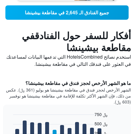
جميع الفنادق الـ 2,645 في مقاطعة بيشينشا
أفكار للسفر حول الفنادقفي
مقاطعة بيشينشا
استخدم نصائح HotelsCombined التي تدعمها البيانات لمساعدتك
في العثور على فندقك التالي في مقاطعة بيشينشا.
ما هو الشهر الأرخص لحجز فندق في مقاطعة بيشينشا؟
الشهر الأرخص لحجز فندق في مقاطعة بيشينشا هو يوليو (361 ﷼). عكس
من ذلك، فإن الشهر الأكثر تكلفة للإقامة في مقاطعة بيشينشا هو نوفمبر
(603 ﷼).
750 ﷼
Bar
Chart
500 ﷼
graphic.
chart
with
250 ﷼