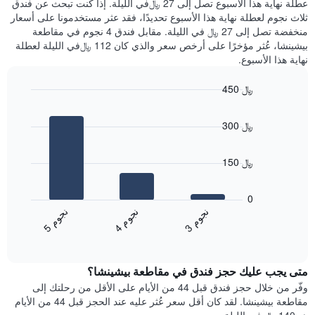
عطلة نهاية هذا الأسبوع تصل إلى 27 ﷼في الليلة. إذا كنت تبحث عن فندق
سعر
خلال
ثلاث نجوم لعطلة نهاية هذا الأسبوع تحديدًا، فقد عثر مستخدمونا على أسعار
غرفة
آخر
منخفضة تصل إلى 27 ﷼ في الليلة. مقابل فندق 4 نجوم في مقاطعة
3
بيشينشا، عُثر مؤخرًا على أرخص سعر والذي كان 112 ﷼في الليلة لعطلة
أيام
نهاية هذا الأسبوع.
مع
التصنيف
450 ﷼
حسب
النجوم
Bar
Chart
graphic.
يتضمن
chart
300 ﷼
with
المخطط
3
1
bars.
محور
150 ﷼
X
يعرض
التي
المخطط
تعرض
0
التالي
فئات
ن
م
ن
م
ن
م
متوسط
الفنادق
4
ج
و
3
ج
و
5
ج
و
End
سعر
بالنجوم.
of
الغرفة
interactive
يتضمن
خلال
chart
المخطط
متى يجب عليك حجز فندق في مقاطعة بيشينشا؟
عطلة
1
نهاية
وفّر من خلال حجز فندق قبل 44 من الأيام على الأقل من رحلتك إلى
محور
هذا
مقاطعة بيشينشا. لقد كان أقل سعر عُثر عليه عند الحجز قبل 44 من الأيام
Y
الأسبوع