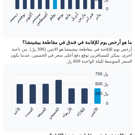
12
bars.
0
فبراير
مايو
أغسطس
نوفمبر
يناير
أبريل
يوليو
أكتوبر
مارس
يونيو
سبتمبر
ديسمبر
يعرض
المخطط
End
of
التالي
interactive
متوسط
chart
سعر
ما هو أرخص يوم للإقامة في فندق في مقاطعة بيشينشا؟
غرفة
أرخص يوم للإقامة في مقاطعة بيشينشا هو الاثنين (396 ﷼). من ناحية
كل
أخرى، يمكن للمسافرين توقع دفع أعلى سعر في الخميس، عندما يكون
شهر
السعر المتوسط لليلة الواحدة 609 ﷼.
يتضمن
المخطط
750 ﷼
1
Bar
محور
Chart
500 ﷼
graphic.
chart
X
with
الذي
250 ﷼
7
يعرض
bars.
0
الشهور.
الاثنين
الثلاثاء
الأربعاء
الخميس
الجمعة
السبت
الأحد
يتضمن
يعرض
المخطط
المخطط
End
التالي
of
التالي
interactive
1
متوسط
chart
محور
سعر