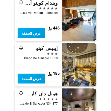
ويندام كويتو أيربورت
5 نجوم
Parroquia Tababela Via Yaruqui, Tababela, الاكوادور
446 ﷼
عرض الصفقة
إيبيس كيتو
3 نجوم
Avenida Diego De Almagro E8 19, كويتو, الاكوادور
185 ﷼
عرض الصفقة
هوتل دان كارلتون كويتو
5 نجوم
Avenida República de El Salvador N34-377, كويتو, الاكوادور