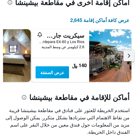
أماكن إقامة أخرى في مقاطعة بيشينشا
عرض كافة أماكن إقامة 2,645
سيكريت جاردن - هوستل
Antepara E4-60 y Los Rios, كويتو, الاكوادور
2.6 كيلومتر عن وسط المدينة
140 ﷼
عرض الصفقة
أماكن للإقامة في مقاطعة بيشينشا
استخدم الخريطة للعثور على فنادق في مقاطعة بيشينشا قريبة
من نقاط الاهتمام التي سترتادها بشكل متكرر. يمكن الوصول إلى
مزيد من المعلومات حول فندق معين من خلال النقر على اسم
الفندق داخل الخريطة.