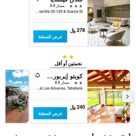
3 نجوم
ممتاز 8.8
Finlandia 35-129 & Suecia St., كويتو, الاكوادور
278 ﷼
عرض الصفقة
2 نجمتين
نجمتين أو أقل
كويتو إيربورت سويتس
2 نجمتين
ممتاز 8.6
N8-233 Conector Alpachaca Via Aeropuerto de Quito Diagonal Las Aduanas, Tababela, الاكوادور
240 ﷼
عرض الصفقة