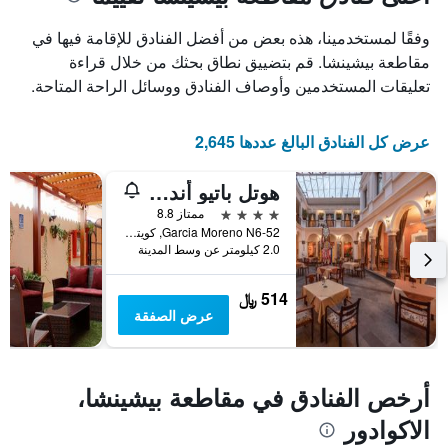
1
محور
X
محور
وفقًا لمستخدمينا، هذه بعض من أفضل الفنادق للإقامة فيها في
Y
الذي
الذي
يعرض
مقاطعة بيشينشا. قم بتضييق نطاق بحثك من خلال قراءة
عدد
يعرض
تعليقات المستخدمين وأوصاف الفنادق ووسائل الراحة المتاحة.
الأيام
متوسط
قبل
سعر
غرفة
الإقامة
عرض كل الفنادق البالغ عددها 2,645
في
يتضمن
عطلة
المخطط
هوتل باتيو أندلس
نهاية
التالي
1
هذا
4 نجوم
ممتاز 8.8
محور
الأسبوع
Garcia Moreno N6-52, كويتو, الاكوادور
Y
خلال
2.0 كيلومتر عن وسط المدينة
آخر
الذي
3
يعرض
514 ﷼
أيام
متوسط
عرض الصفقة
سعر
غرفة
أرخص الفنادق في مقاطعة بيشينشا،
الاكوادور