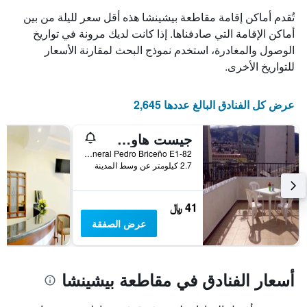
تُقدم أماكن إقامة مقاطعة بيشينشا هذه أقل سعر لليلة من بين
أماكن الإقامة التي صادفناها. إذا كانت لديك مرونة في تواريخ
الوصول والمغادرة، استخدم نموذج البحث لمقارنة الأسعار
للتواريخ الأخرى.
عرض كل الفنادق البالغ عددها 2,645
جيست هاوس نيلسون
General Pedro Briceño E1-82, كويتو, الاكوادور
2.7 كيلومتر عن وسط المدينة
41 ﷼
عرض الصفقة
أسعار الفنادق في مقاطعة بيشينشا