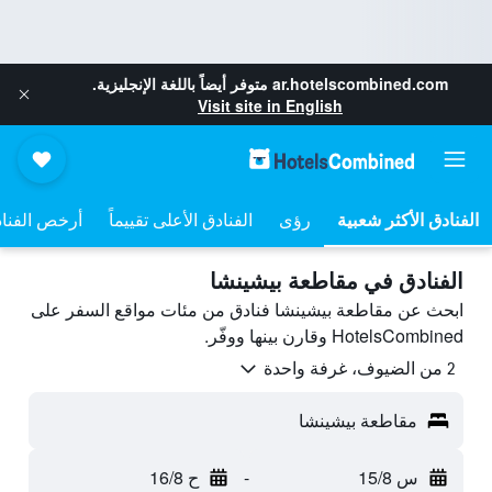
ar.hotelscombined.com
متوفر أيضاً باللغة الإنجليزية.
Visit site in English
رؤى
الفنادق الأعلى تقييماً
أرخص الفنا
الفنادق في مقاطعة بيشينشا
ابحث عن مقاطعة بيشينشا فنادق من مئات مواقع السفر على
HotelsCombined وقارن بينها ووفّر.
2 من الضيوف، غرفة واحدة
مقاطعة بيشينشا
س 15/8
-
ح 16/8