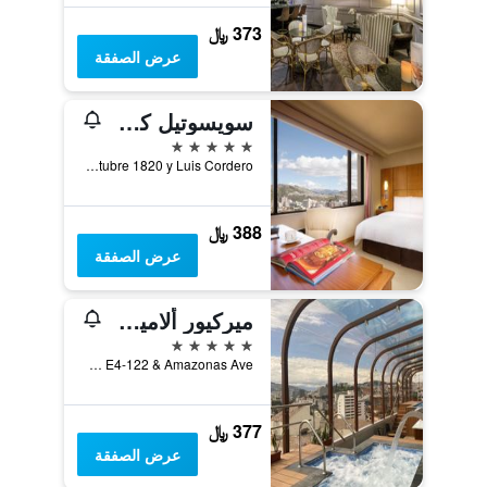
373 ﷼
عرض الصفقة
سويسوتيل كويتو
5 نجوم
Avenida 12 de Octubre 1820 y Luis Cordero, كويتو, الاكوادور
388 ﷼
عرض الصفقة
ميركيور ألاميذا كيتو
5 نجوم
Roca E4-122 & Amazonas Ave, كويتو, الاكوادور
377 ﷼
عرض الصفقة