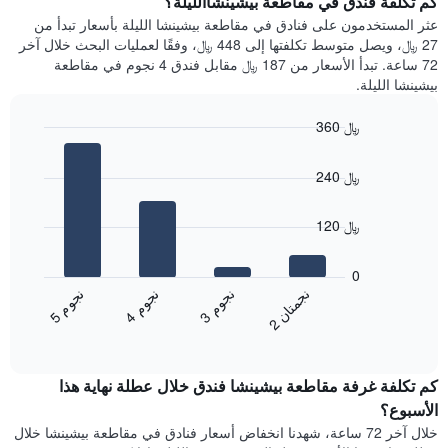
كم تكلفة فندق في مقاطعة بيشينشاالليلة؟
Y
غرفة
عثر المستخدمون على فنادق في مقاطعة بيشينشا الليلة بأسعار تبدأ من
الذي
كل
27 ﷼، ويصل متوسط تكلفتها إلى 448 ﷼، وفقًا لعمليات البحث خلال آخر
يعرض
يوم
72 ساعة. تبدأ الأسعار من 187 ﷼ مقابل فندق 4 نجوم في مقاطعة
متوسط
في
بيشينشا الليلة.
سعر
الأسبوع
غرفة
يتضمن
360 ﷼
المخطط
Bar
1
Chart
graphic.
chart
محور
240 ﷼
with
X
4
الذي
bars.
120 ﷼
يعرض
أيام
يعرض
الأسبوع.
المخطط
0
يتضمن
التالي
ن
ن
ن
م
ن
م
ن
م
المخطط
متوسط
3
ج
و
4
ج
و
5
ج
و
2
ج
م
ت
ا
التالي
End
سعر
1
of
الغرفة
interactive
محور
هذه
chart
Y
كم تكلفة غرفة مقاطعة بيشينشا فندق خلال عطلة نهاية هذا
الليلة
الذي
الذي
الأسبوع؟
يعرض
عُثر
خلال آخر 72 ساعة، شهدنا انخفاض أسعار فنادق في مقاطعة بيشينشا خلال
متوسط
عليه