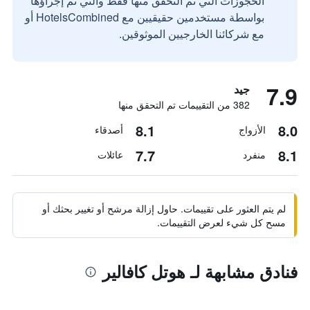
الحجوزات التي تم التحقق منها فقط والتي تم إجراؤها
بواسطة مستخدمين حقيقيين مع HotelsCombined أو
مع شركائنا الخارجيين الموثوقين.
7.9
جيد
382 من التقييمات تم التحقق منها
8.1
8.0
الأزواج
أصدقاء
7.7
8.1
منفرد
عائلات
لم يتم العثور على تقييمات. حاول إزالة مرشح أو تغيير بحثك أو
مسح كل شيء لعرض التقييمات.
فنادق مشابهة لـ هوتل كافالير