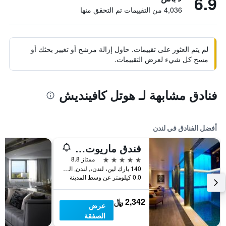
6.9
4,036 من التقييمات تم التحقق منها
لم يتم العثور على تقييمات. حاول إزالة مرشح أو تغيير بحثك أو
مسح كل شيء لعرض التقييمات.
فنادق مشابهة لـ هوتل كافينديش
أفضل الفنادق في لندن
فندق ماريوت لندن بارك لاين
5 نجوم
ممتاز 8.8
140 بارك لين، لندن،, لندن, المملكة المتحدة
0.0 كيلومتر عن وسط المدينة
2,342 ﷼
عرض
الصفقة