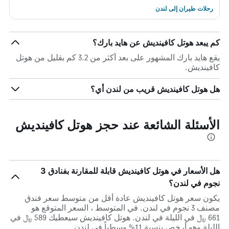
رحلات طيران إلى لندن
كم يبعد هوتل كافينديش عن هايد بارك؟
يقع هايد بارك المشهور على بعد أكثر من 3.2 كم بقليل من هوتل
كافينديش.
هل هوتل كافينديش قريب من لندن أي؟
الأسئلة الشائعة عند حجز هوتل كافينديش
هل الأسعار في هوتل كافينديش قابلة للمقارنة بفنادق 3
نجوم في لندن؟
يكون سعر هوتل كافينديش عادة أقل من متوسط ​​سعر فندق
مصنف 3 نجوم في لندن. في المتوسط ، السعر المتوقع هو
661 ﷼ في الليلة في لندن. هوتل كافينديش سيعطيك 589 ﷼ في
الليلة وهو أرخص بنسبة 11% وسطياً في لندن.