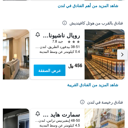
شاهد المزيد من أهم الفنادق في لندن
فنادق بالقرب من هوتل كافينديش
رويال ناشيونال هوتل
3 نجوم
جيد 7.8
38-51 بيدفورد الطريق، لندن ، إنجلترا, لندن, المملكة المتحدة
0.4 كيلومتر عن وسط المدينة
456 ﷼
عرض الصفقة
شاهد المزيد من الفنادق القريبة
فنادق رخيصة في لندن
سمارت هايد بارك إن هوستل
48-50 إينفيرنيس تراس، لندن ، المملكة المتحدة, لندن, المملكة المتحدة
4.5 كيلومتر عن وسط المدينة