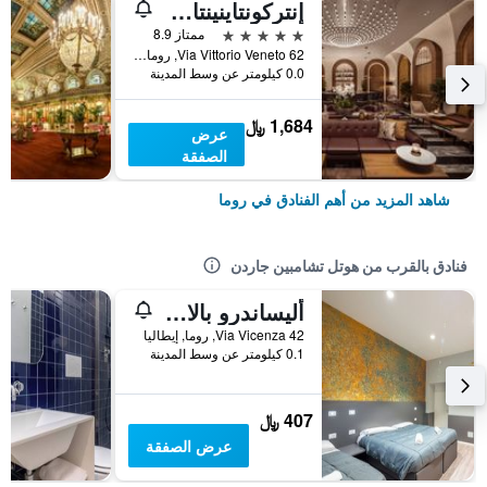
إنتركونتاينينتال روم أمباسشياتوري بالاس باي آيتش جي
5 نجوم
ممتاز 8.9
Via Vittorio Veneto 62, روما, إيطاليا
0.0 كيلومتر عن وسط المدينة
1,684 ﷼
عرض
الصفقة
شاهد المزيد من أهم الفنادق في روما
فنادق بالقرب من هوتل تشامبين جاردن
أليساندرو بالاس آند بار - هوستل
Via Vicenza 42, روما, إيطاليا
0.1 كيلومتر عن وسط المدينة
407 ﷼
عرض الصفقة