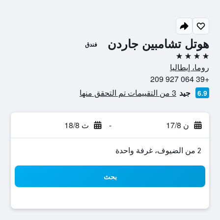
هوتل تشامبين جاردن
فندق
4 نجوم
روما، إيطاليا
+39 064 927 209
جيد
3 من التقييمات تم التحقق منها
6.9
ن 17/8
-
ث 18/8
2 من الضيوف، غرفة واحدة
بحث