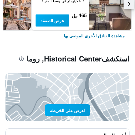
0.7 كيلومتر عن وسط المدينة
465 ﷼
عرض الصفقة
مشاهدة الفنادق الأخرى الموصى بها
استكشفHistorical Center, روما
اعرض على الخريطة