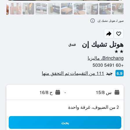
صور لـ هوتل تشيك إن
هوتل تشيك إن
فندق
2 نجمتين
Brinchang، ماليزيا
+60 5491 5030
جيد
111 من التقييمات تم التحقق منها
6.9
س 15/8
-
ح 16/8
2 من الضيوف، غرفة واحدة
بحث