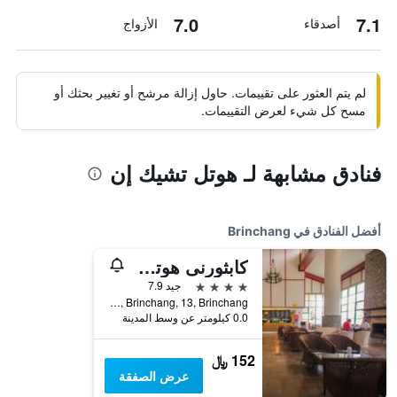
7.0
7.1
أصدقاء
الأزواج
لم يتم العثور على تقييمات. حاول إزالة مرشح أو تغيير بحثك أو
مسح كل شيء لعرض التقييمات.
فنادق مشابهة لـ هوتل تشيك إن
أفضل الفنادق في Brinchang
كابثورنى هوتل كاميرون هايلاندس
4 نجوم
جيد 7.9
Kea Farm, Brinchang, 13, Brinchang, ماليزيا
0.0 كيلومتر عن وسط المدينة
152 ﷼
عرض الصفقة