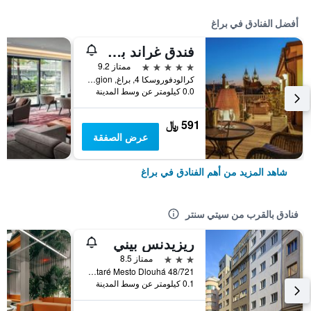
أفضل الفنادق في براغ
فندق غراند بوهيميا
5 نجوم
ممتاز 9.2
كرالودفوروسكا 4, براغ, Prague Region, جمهورية التشيك
0.0 كيلومتر عن وسط المدينة
591 ﷼
عرض الصفقة
شاهد المزيد من أهم الفنادق في براغ
فنادق بالقرب من سيتي سنتر
ريزيدنس بيني
3 نجوم
ممتاز 8.5
Praha 1 - Staré Mesto Dlouhá 48/721, براغ, Prague Region, جمهورية التشيك
0.1 كيلومتر عن وسط المدينة