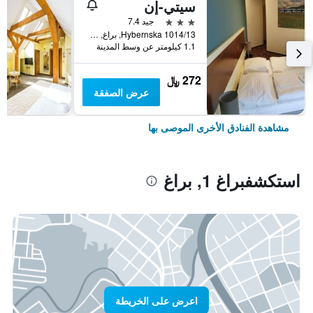
سيتي-إن
3 نجوم
جيد 7.4
Hybernska 1014/13, براغ, Prague Region, جمهورية التشيك
1.1 كيلومتر عن وسط المدينة
272 ﷼
عرض الصفقة
مشاهدة الفنادق الأخرى الموصى بها
استكشفبراغ 1, براغ
اعرض على الخريطة