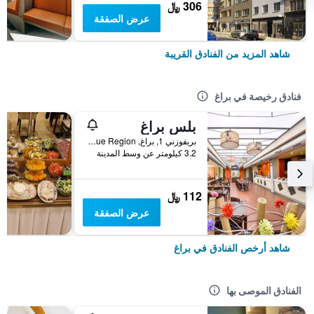
306 ﷼
عرض الصفقة
شاهد المزيد من الفنادق القريبة
فنادق رخيصة في براغ
بلس براغ
بريفوزني 1, براغ, Prague Region, جمهورية التشيك
3.2 كيلومتر عن وسط المدينة
112 ﷼
عرض الصفقة
شاهد أرخص الفنادق في براغ
الفنادق الموصى بها