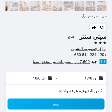
صور لـ سيتي سنتر
سيتي سنتر
فندق
3 نجوم
براغ، جمهورية التشيك
+420 224 814 650
جيد
7,600 من التقييمات تم التحقق منها
7.3
ن 17/8
-
ث 18/8
2 من الضيوف، غرفة واحدة
بحث