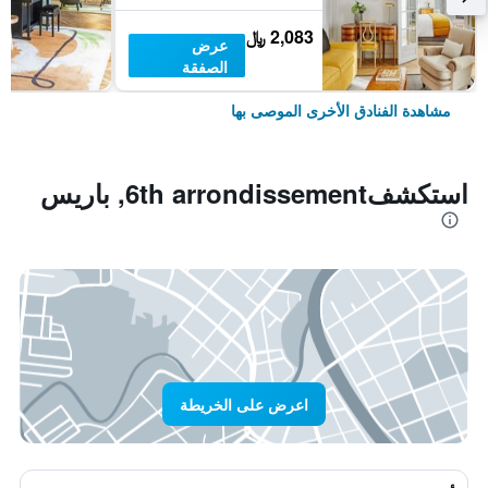
2,083 ﷼
عرض
الصفقة
مشاهدة الفنادق الأخرى الموصى بها
استكشف6th arrondissement, باريس
اعرض على الخريطة