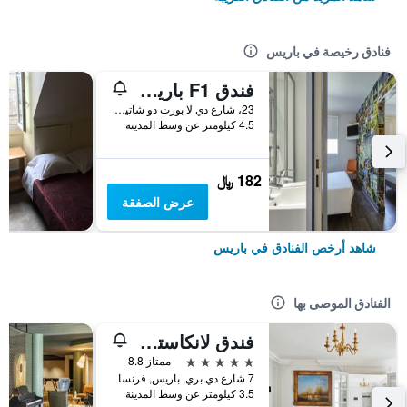
فنادق رخيصة في باريس
فندق F1 باريس بورت دو شاتيلون
23، شارع دي لا بورت دو شاتيلون, باريس, فرنسا
4.5 كيلومتر عن وسط المدينة
182 ﷼
عرض الصفقة
شاهد أرخص الفنادق في باريس
الفنادق الموصى بها
فندق لانكاستر باريس شانزليزيه
5 نجوم
ممتاز 8.8
7 شارع دي بري, باريس, فرنسا
3.5 كيلومتر عن وسط المدينة