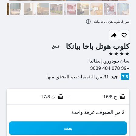
صور لـ كلوب هوتل باخا بيانكا
كلوب هوتل باخا بيانكا
فندق
4 نجوم
سان تيودورو، إيطاليا
+39 078 484 3039
جيد
31 من التقييمات تم التحقق منها
7.5
ح 16/8
-
ن 17/8
2 من الضيوف، غرفة واحدة
بحث