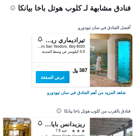
فنادق مشابهة لـ كلوب هوتل باخا بيانكا
أفضل الفنادق في سان تيودورو
تيراديماري ريزورت آند سبا
8020 Via Naviglio Snc San Teodoro, Italy, سان تيودورو, سردينيا, إيطاليا
0.0 كيلومتر عن وسط المدينة
387 ﷼
عرض الصفقة
شاهد المزيد من أهم الفنادق في سان تيودورو
فنادق بالقرب من كلوب هوتل باخا بيانكا
ريزيدانس بايا سالينيدا
3 نجوم
جيد 7.5
Capo Coda Cavallo, سان تيودورو, سردينيا, إيطاليا