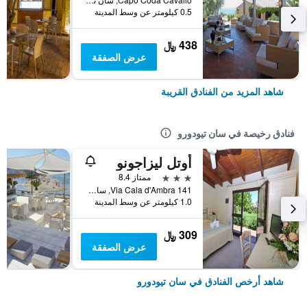
0.5 كيلومتر عن وسط المدينة
438 ﷼
عرض الصفقة
شاهد المزيد من الفنادق القريبة
فنادق رخيصة في سان تيودورو
أوتل ليزاجونو
3 نجوم
ممتاز 8.4
Via Cala d'Ambra 141, سان تيودورو, سردينيا, إيطاليا
1.0 كيلومتر عن وسط المدينة
309 ﷼
عرض الصفقة
شاهد أرخص الفنادق في سان تيودورو