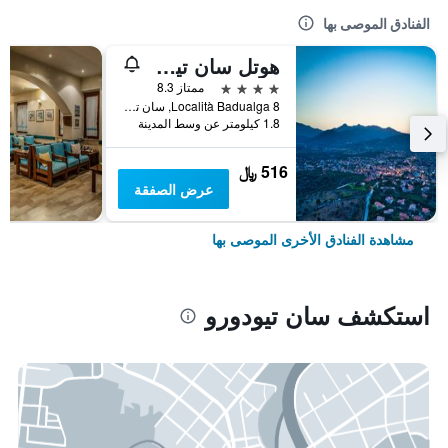
الفنادق الموصى بها
هوتل سان تيودورو
4 نجوم
ممتاز 8.3
Località Badualga 8, سان تيودورو, سردينيا, إيطاليا
1.8 كيلومتر عن وسط المدينة
516 ﷼
عرض الصفقة
مشاهدة الفنادق الأخرى الموصى بها
استكشف سان تيودورو