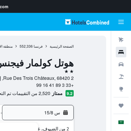
.com
رحلات طيران
الصفحة الرئيسية
فرنسا
552,336
منطقة ال
فنادق
هوتل كولمار فيجن
سيارات
2 نجمتين
حزم العروض
2 Rue Des Trois Châteaux, 68420, إغويسهايم, إقليم الراين الأعلى, فرنسا
+33 3 89 41 16 99
استكشاف
ممتاز
2,520 من التقييمات تم التحقق منها
9.2
رحلات
س 15/8
-
العَرَبِيَّة
2 من الضيوف، غرفة واحدة