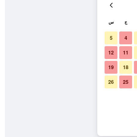
ج
س
5
4
12
11
19
18
26
25