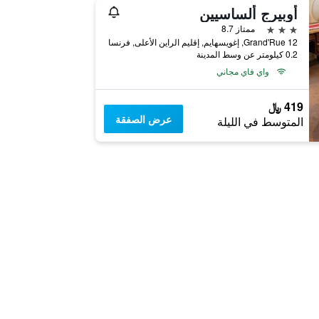
أوبيرج ألساسيين
3 نجوم
ممتاز 8.7
12 Grand'Rue, إغويسهايم, إقليم الراين الأعلى, فرنسا
0.2 كيلومتر عن وسط المدينة
واي فاي مجاني
419 ﷼
عرض الصفقة
المتوسط في الليلة