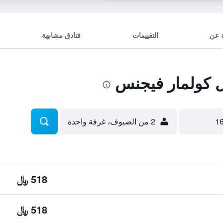
 عن
التقييمات
فنادق مشابهة
 كولمار فيجنس
2 من الضيوف، غرفة واحدة
518 ﷼
518 ﷼