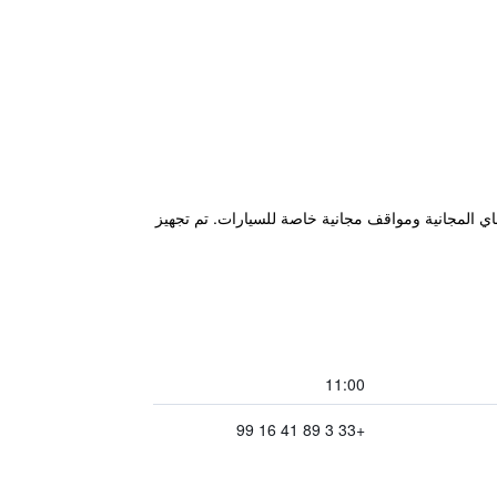
سيارة من كولمار. ويوفر خدمة الواي فاي المجانية ومواقف مجانية خاصة للسيارات. تم تجهيز
11:00
+33 3 89 41 16 99