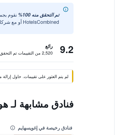
تم التحقق منه 100%
نقوم بجم
HotelsCombined أو مع شركائنا الخارجيين الموثوقين.
9.2
رائع
2,520 من التقييمات تم التحقق منها
لم يتم العثور على تقييمات. حاول إزال
فنادق مشابهة لـ ه
فنادق رخيصة في إغويسهايم