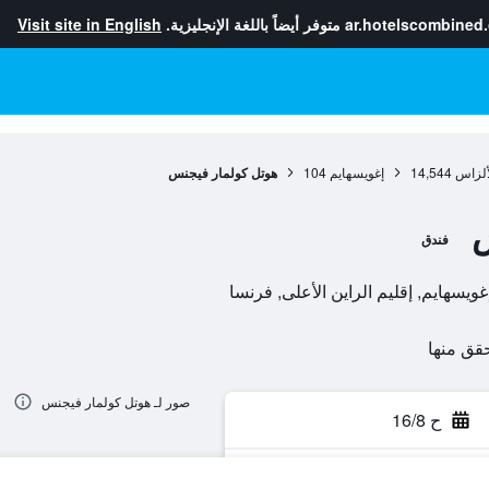
ar.hotelscombined
متوفر أيضاً باللغة الإنجليزية.
Visit site in English
ألزاس
14,544
إغويسهايم
104
هوتل كولمار فيجنس
س
فندق
صور لـ هوتل كولمار فيجنس
ح 16/8