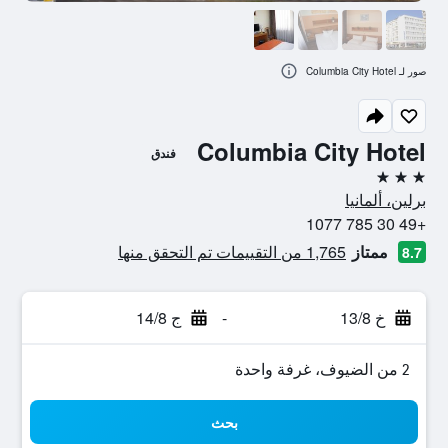
صور لـ Columbia City Hotel
Columbia City Hotel
فندق
3 نجوم
برلين، ألمانيا
+49 30 785 1077
ممتاز
1,765 من التقييمات تم التحقق منها
8.7
خ 13/8
-
ج 14/8
2 من الضيوف، غرفة واحدة
بحث