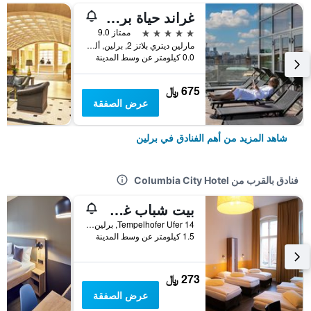
غراند حياة برلين
5 نجوم
ممتاز 9.0
مارلين ديتري بلاتز 2, برلين, ألمانيا
0.0 كيلومتر عن وسط المدينة
675 ﷼
عرض الصفقة
شاهد المزيد من أهم الفنادق في برلين
فنادق بالقرب من Columbia City Hotel
بيت شباب غراند برلين كلاسيك
Tempelhofer Ufer 14, برلين, ألمانيا
1.5 كيلومتر عن وسط المدينة
273 ﷼
عرض الصفقة