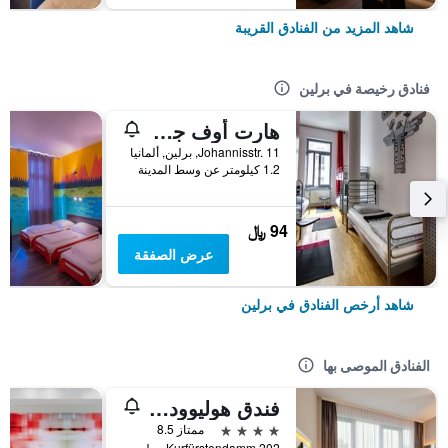
شاهد المزيد من الفنادق القريبة
فنادق رخيصة في برلين
هارت أوف جولد هوستل برلين
Johannisstr. 11, برلين, ألمانيا
1.2 كيلومتر عن وسط المدينة
94 ﷼
عرض الصفقة
شاهد أرخص الفنادق في برلين
الفنادق الموصى بها
فندق هوليوود ميديا أم كورفورستيندام
4 نجوم
ممتاز 8.5
Kurfürstendamm 202, برلين, ألمانيا