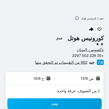
صور لـ كورونيس هوتل
كورونيس هوتل
فندق
2 نجمتين
ناكسوس، اليونان
+30 228 502 2297
جيد
952 من التقييمات تم التحقق منها
7.9
س 15/8
-
ح 16/8
2 من الضيوف، غرفة واحدة
بحث