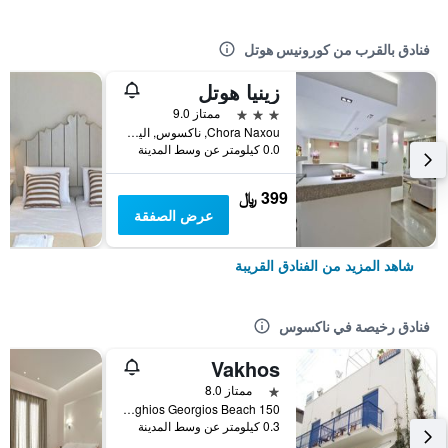
فنادق بالقرب من كورونيس هوتل
زينيا هوتل
3 نجوم
ممتاز 9.0
Chora Naxou, ناكسوس, اليونان
0.0 كيلومتر عن وسط المدينة
399 ﷼
عرض الصفقة
شاهد المزيد من الفنادق القريبة
فنادق رخيصة في ناكسوس
Vakhos
نجمة واحدة
ممتاز 8.0
150 Metres From Aghios Georgios Beach, ناكسوس, اليونان
0.3 كيلومتر عن وسط المدينة