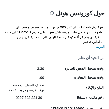
حول كورونيس هوتل
يقع فندق Coronis على بُعد 300 م من الميناء، ويتمتع بموقع على
الواجهة البحرية في قلب مدينة ناكسوس، يطل فندق Coronis على قلعة
البندقية، ويوفر غرفًا مكيفة وخدمة الواي فاي المجانية في جميع
المناطق، تحتوي ...
المزيد
من الجيد أن تعلم
13:30
وقت تسجيل الصعود للطائرة
11:00
وقت تسجيل المغادرة
تختلف السياسات حسب
الدفع والإلغاء
نوع الغرفة ومزود الخدمة.
+30 228 502 2297
رقم مكتب الاستقبال
رقم الرخصة: 1174K012A0119900