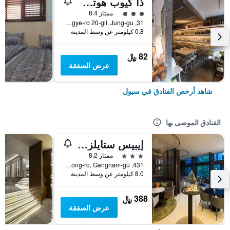
ذا كيوب هوتل - دار ضيافة
تقييم فئة 3
ممتاز 8.4
31, Toegye-ro 20-gil, Jung-gu, سيول, كوريا الجنوبية
0.8 كيلومتر عن وسط المدينة
82 ﷼
عرض الصفقة
شاهد أرخص الفنادق في سيول
الفنادق الموصى بها
إيبيس ستايلز أمباسادور سيول غانغنام
3 نجوم
ممتاز 8.2
431, Samseong-ro, Gangnam-gu, سيول, كوريا الجنوبية
8.0 كيلومتر عن وسط المدينة
388 ﷼
عرض الصفقة