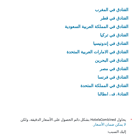
الفنادق في المغرب
الفنادق في قطر
الفنادق في المملكة العربية السعودية
الفنادق في تركيا
الفنادق في إندونيسيا
الفنادق في الامارات العربية المتحدة
الفنادق في البحرين
الفنادق في مصر
الفنادق في فرنسا
الفنادق في المملكة المتحدة
الفنادق في إيطاليا
الفنادق في تايلاند
*
يحاول HotelsCombined بشكل دائم الحصول على الأسعار الدقيقة، ولكن
لا يمكن ضمان الأسعار
.
إليك السبب: