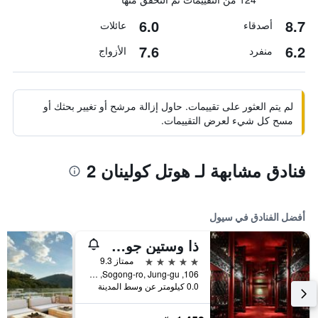
6.0
8.7
أصدقاء
عائلات
7.6
6.2
منفرد
الأزواج
لم يتم العثور على تقييمات. حاول إزالة مرشح أو تغيير بحثك أو
مسح كل شيء لعرض التقييمات.
فنادق مشابهة لـ هوتل كولينان 2
أفضل الفنادق في سيول
ذا وستين جوسون سول
5 نجوم
ممتاز 9.3
106, Sogong-ro, Jung-gu, سيول, كوريا الجنوبية
0.0 كيلومتر عن وسط المدينة