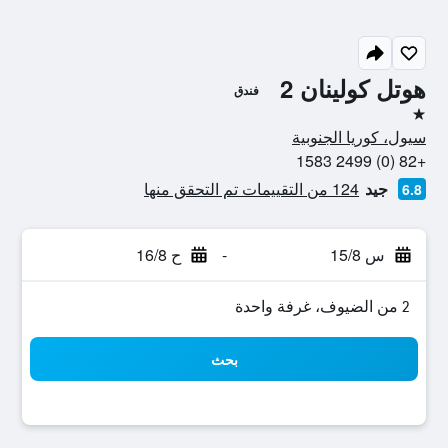
هوتل كولينان 2
فندق
نجمة واحدة
سيول، كوريا الجنوبية
+82 (0) 2499 1583
جيد
124 من التقييمات تم التحقق منها
6.8
س 15/8
-
ح 16/8
2 من الضيوف، غرفة واحدة
بحث