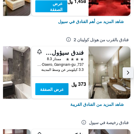
1,458 ﷼
عرض
الصفقة
شاهد المزيد من أهم الفنادق في سيول
فنادق بالقرب من هوتل كولينان 2
فندق سيؤول ريفيرا
4 نجوم
ممتاز 8.3
737, Yeongdong-Daero, Gangnam-gu, سيول, كوريا الجنوبية
3.3 كيلومتر عن وسط المدينة
373 ﷼
عرض الصفقة
شاهد المزيد من الفنادق القريبة
فنادق رخيصة في سيول