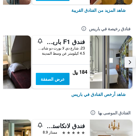
شاهد المزيد من الفنادق القريبة
فنادق رخيصة في باريس
فندق F1 باريس بورت دو شاتيلون
23، شارع دي لا بورت دو شاتيلون, باريس, فرنسا
4.5 كيلومتر عن وسط المدينة
184 ﷼
عرض الصفقة
شاهد أرخص الفنادق في باريس
الفنادق الموصى بها
فندق لانكاستر باريس شانزليزيه
5 نجوم
ممتاز 8.9