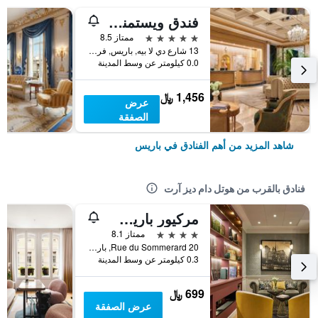
فندق ويستمنستر
5 نجوم
ممتاز 8.5
13 شارع دي لا بيه, باريس, فرنسا
0.0 كيلومتر عن وسط المدينة
1,456 ﷼
عرض
الصفقة
شاهد المزيد من أهم الفنادق في باريس
فنادق بالقرب من هوتل دام ديز آرت
مركيور باريس نوتردام سان جرمان دي بري
4 نجوم
ممتاز 8.1
20 Rue du Sommerard, باريس, فرنسا
0.3 كيلومتر عن وسط المدينة
699 ﷼
عرض الصفقة