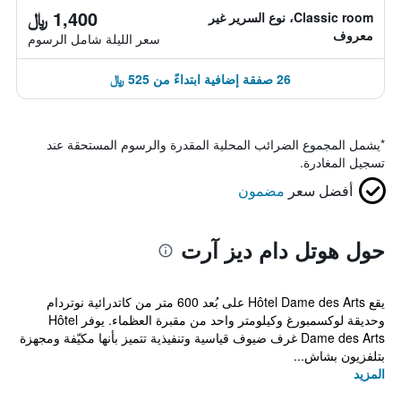
1,400 ﷼
Classic room، نوع السرير غير
معروف
سعر الليلة شامل الرسوم
26 صفقة إضافية ابتداءً من 525 ﷼
*
يشمل المجموع الضرائب المحلية المقدرة والرسوم المستحقة عند
تسجيل المغادرة.
أفضل سعر
مضمون
حول هوتل دام ديز آرت
يقع Hôtel Dame des Arts على بُعد 600 متر من كاتدرائية نوتردام
وحديقة لوكسمبورغ وكيلومتر واحد من مقبرة العظماء. يوفر Hôtel
Dame des Arts غرف ضيوف قياسية وتنفيذية تتميز بأنها مكيّفة ومجهزة
بتلفزيون بشاش...
المزيد