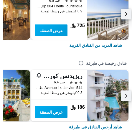
4 نجوم
جيد 6.8
Bp 204 Route Touristique, طبرقة, تونس
0.9 كيلومتر عن وسط المدينة
725 ﷼
عرض الصفقة
شاهد المزيد من الفنادق القريبة
فنادق رخيصة في طبرقة
ريزيدنس كورال رويال بلاج
3 نجوم
جيد 6.4
544, Avenue 14 Janvier, طبرقة, تونس
0.3 كيلومتر عن وسط المدينة
186 ﷼
عرض الصفقة
شاهد أرخص الفنادق في طبرقة