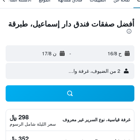
أفضل صفقات فندق دار إسماعيل، طبرقة
ح 16/8
-
ن 17/8
2 من الضيوف، غرفة واحدة
298 ﷼
غرفة قياسية، نوع السرير غير معروف
سعر الليلة شامل الرسوم
352 ﷼