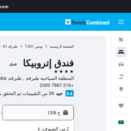
.com
رحلات طيران
الصفحة الرئيسية
تونس
7,001
طبرقة
61
فنادق
فندق إتروبيكا
سيارات
فندق
4 نجوم
حزم العروض
المنطقة السياحية طبرقة, , طبرقة, Jendouba, تونس
+216 7867 3300
استكشاف
جيد
39 من التقييمات تم التحقق منها
6.6
رحلات
خ 13/8
-
العَرَبِيَّة
2 من الضيوف، غرفة واحدة