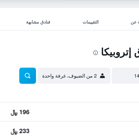
 عن
التقييمات
فنادق مشابهة
إتروبيكا
2 من الضيوف، غرفة واحدة
196 ﷼
233 ﷼