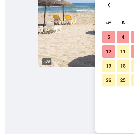
ج
س
5
4
12
11
1/28
آخر
19
18
26
25