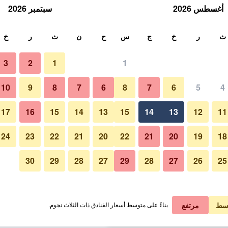
أغسطس 2026
سبتمبر 2026
ث
ث
ر
خ
ج
س
ح
ن
ث
ر
خ
3
2
1
1
لة الواحدة
10
9
8
7
6
8
7
6
5
4
شاطئ
لي في الليلة
17
16
15
14
13
15
14
13
12
11
 ﷼
عرض الصفقة
24
23
22
21
20
22
21
20
19
18
30
29
28
27
29
28
27
26
25
صور لـ فندق إتروبيكا
 ﷼
عرض الصفقة
 ﷼
عرض الصفقة
سط
مرتفع
بناءً على متوسط أسعار الفنادق ذات الثلاث نجوم.