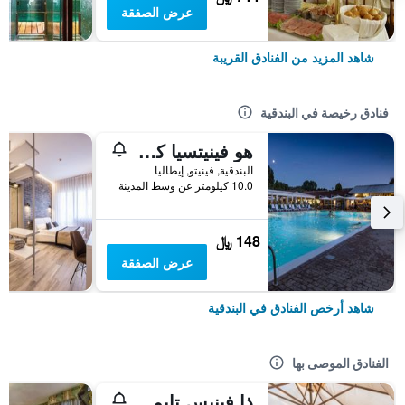
عرض الصفقة
شاهد المزيد من الفنادق القريبة
فنادق رخيصة في البندقية
هو فينيتسيا كامبنج إن تاون
البندقية, فينيتو, إيطاليا
10.0 كيلومتر عن وسط المدينة
148 ﷼
عرض الصفقة
شاهد أرخص الفنادق في البندقية
الفنادق الموصى بها
ذا فينيس تايمز هوتل، فينيت كوليكش باي آيتش جي