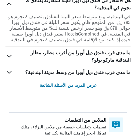
هل الأسعار في فندق ديل أوبرا قابلة للمقارنة بفنادق 3
نجوم في البندقية؟
في البندقية، يبلغ متوسط ​​سعر الليلة للفنادق بتصنيف 3 نجوم هو
785 ﷼. من المتوقع ظان يكون سعر الليلة في فندق ديل أوبرا
حوالي 878 ﷼ وهو سعر أرخص بنسبة 11% من متوسط الأسعار
في المدينة. في HotelsCombined يعتبر فندق ديل أوبرا صفقة
جيدة إذا كنت تود الإقامة في فندق بتصنيف 3 نجوم في البندقية.
ما مدى قرب فندق ديل أوبرا من أقرب مطار، مطار
البندقية ماركو بولو؟
ما مدى قرب فندق ديل أوبرا من وسط مدينة البندقية؟
عرض المزيد من الأسئلة الشائعة
الملايين من التعليقات
تقييمات وتعليقات حقيقية من ملايين النزلاء، مثلك
تمامًا. احجز إقامتك المثالية بكل ثقة!