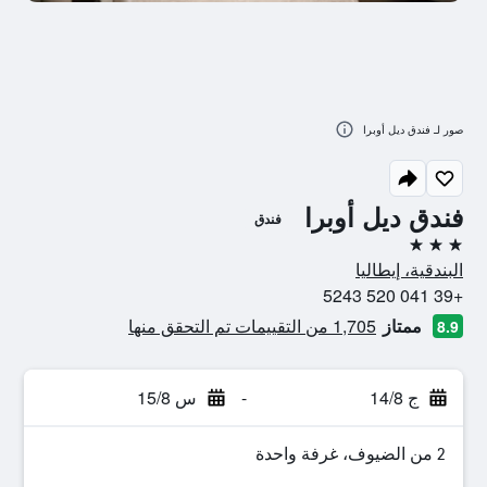
صور لـ فندق ديل أوبرا
فندق ديل أوبرا
فندق
3 نجوم
البندقية، إيطاليا
+39 041 520 5243
ممتاز
1,705 من التقييمات تم التحقق منها
8.9
ج 14/8
-
س 15/8
2 من الضيوف، غرفة واحدة