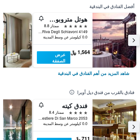
أفضل الفنادق في البندقية
هوتل متروبول فينيتسيا
5 نجوم
ممتاز 8.8
Riva Degli Schiavoni 4149, البندقية, فينيتو, إيطاليا
0.0 كيلومتر عن وسط المدينة
1,564 ﷼
عرض
الصفقة
شاهد المزيد من أهم الفنادق في البندقية
فنادق بالقرب من فندق ديل أوبرا
فندق كيته
4 نجوم
ممتاز 8.4
Sestiere Di San Marco 2053, البندقية, فينيتو, إيطاليا
0.0 كيلومتر عن وسط المدينة
711 ﷼