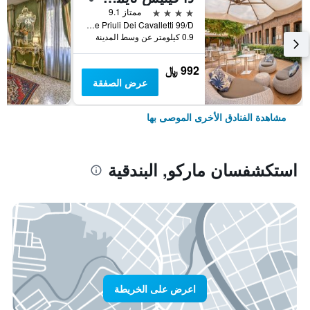
4 نجوم
ممتاز 9.1
Calle Priuli Dei Cavalletti 99/D, البندقية, فينيتو, إيطاليا
0.9 كيلومتر عن وسط المدينة
992 ﷼
عرض الصفقة
مشاهدة الفنادق الأخرى الموصى بها
استكشفسان ماركو, البندقية
اعرض على الخريطة