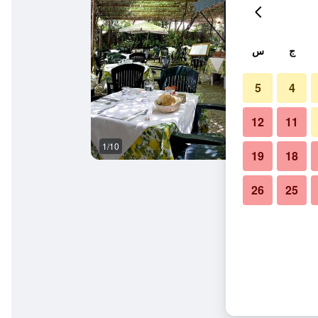
ج
س
5
4
12
11
1/10
غرفة الاجتماعات
19
18
26
25