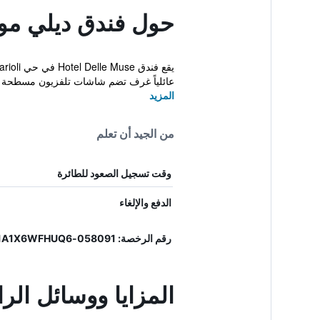
حول فندق ديلي م
عائلياً غرف تضم شاشات تلفزيون مسطحة ق
المزيد
من الجيد أن تعلم
وقت تسجيل الصعود للطائرة
الدفع والإلغاء
رقم الرخصة: 058091-ALB-00539, IT058091A1X6WFHUQ6
المزايا ووسائل ال