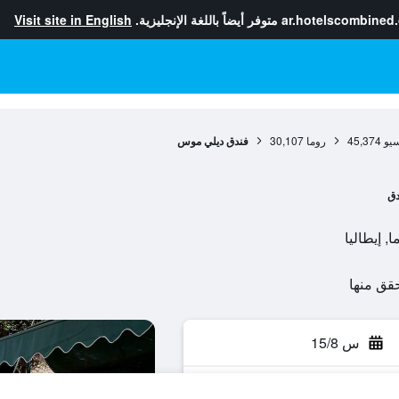
ar.hotelscombined
متوفر أيضاً باللغة الإنجليزية.
Visit site in English
سيو
45,374
روما
30,107
فندق ديلي موس
دق
س 15/8