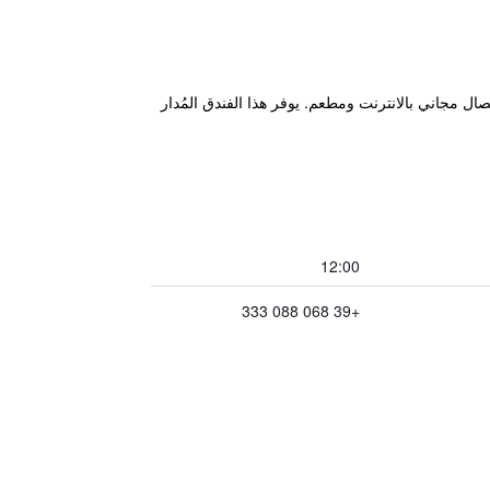
قة بالحافلة من محطة تيرميني. ويتوفر اتصال مجاني بالانترنت ومطعم. يوفر هذا الفندق المُدار
12:00
+39 068 088 333