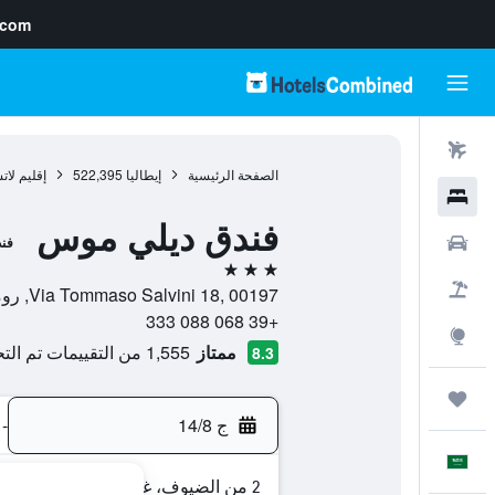
.com
رحلات طيران
الصفحة الرئيسية
إيطاليا
522,395
إقليم لات
فنادق
فندق ديلي موس
سيارات
فن
3 نجوم
حزم العروض
Via Tommaso Salvini 18, 00197, روما, إيطاليا
+39 068 088 333
استكشاف
ممتاز
1,555 من التقييمات تم التحقق منها
8.3
رحلات
ج 14/8
-
العَرَبِيَّة
2 من الضيوف، غرفة واحدة