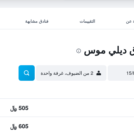
 عن
التقييمات
فنادق مشابهة
 ديلي موس
2 من الضيوف، غرفة واحدة
505 ﷼
605 ﷼