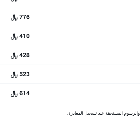
776 ﷼
410 ﷼
428 ﷼
523 ﷼
614 ﷼
والرسوم المستحقة عند تسجيل المغادرة.