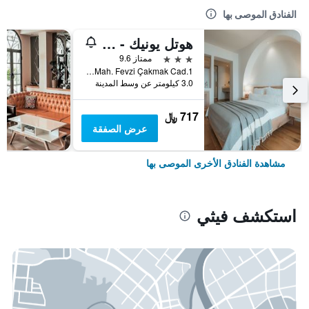
الفنادق الموصى بها
هوتل يونيك - بوتيك كلاس - للبالغين فقط
3 نجوم
ممتاز 9.6
1.Karagözler Mah. Fevzi Çakmak Cad., فيثي, تركيا
3.0 كيلومتر عن وسط المدينة
717 ﷼
عرض الصفقة
مشاهدة الفنادق الأخرى الموصى بها
استكشف فيثي