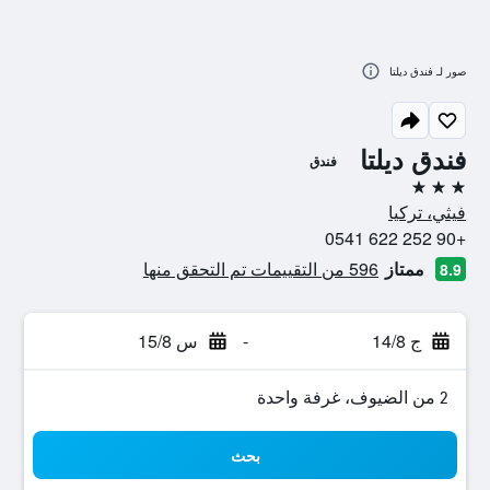
صور لـ فندق ديلتا
فندق ديلتا
فندق
3 نجوم
فيثي، تركيا
+90 252 622 0541
ممتاز
596 من التقييمات تم التحقق منها
8.9
ج 14/8
-
س 15/8
2 من الضيوف، غرفة واحدة
بحث