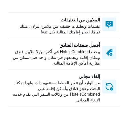
الملايين من التعليقات
تقييمات وتعليقات حقيقية من ملايين النزلاء، مثلك
تمامًا. احجز إقامتك المثالية بكل ثقة!
أفضل صفقات الفنادق
يبحث HotelsCombined في أكثر من 3 ملايين فندق
ومكان إقامة ويجمعهم في مكان واحد حتى تتمكن من
مقارنة أماكن الإقامة المثالية.
إلغاء مجاني
من الوارد أن تتغير الخطط — نتفهم ذلك. ولهذا يمكنك
البحث وحجز فنادق وأماكن إقامة على
HotelsCombined من وكالات السفر التي تقدم خدمة
الإلغاء المجاني