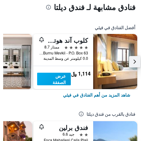
فنادق مشابهة لـ فندق ديلتا
أفضل الفنادق في فيثي
كلوب آند هوتل ليتونيا
5 نجوم
ممتاز 8.7
Pacariz Burnu Mevkii - P.O. Box 63, فيثي, تركيا
0.0 كيلومتر عن وسط المدينة
1,114 ﷼
عرض
الصفقة
شاهد المزيد من أهم الفنادق في فيثي
فنادق بالقرب من فندق ديلتا
فندق برلين
2 نجمتين
جيد 6.6
Foca Mahallesi Calis Plaji, فيثي, تركيا