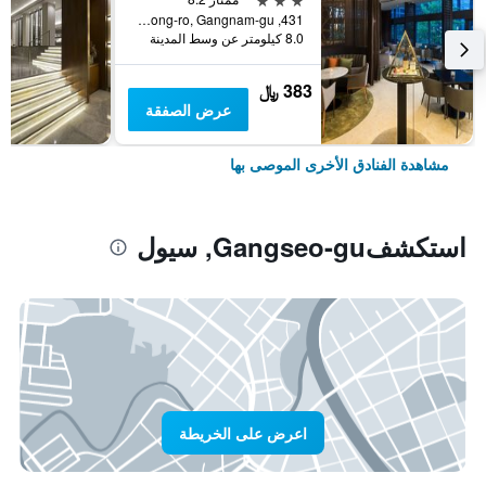
431, Samseong-ro, Gangnam-gu, سيول, كوريا الجنوبية
8.0 كيلومتر عن وسط المدينة
383 ﷼
عرض الصفقة
مشاهدة الفنادق الأخرى الموصى بها
استكشفGangseo-gu, سيول
اعرض على الخريطة