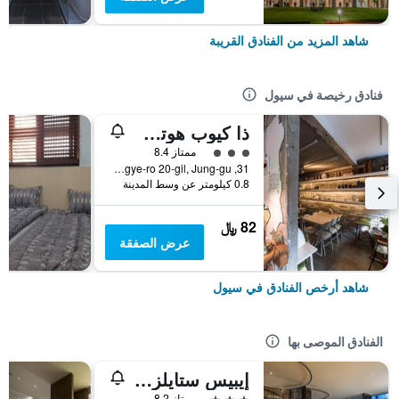
شاهد المزيد من الفنادق القريبة
فنادق رخيصة في سيول
ذا كيوب هوتل - دار ضيافة
تقييم فئة 3
ممتاز 8.4
31, Toegye-ro 20-gil, Jung-gu, سيول, كوريا الجنوبية
0.8 كيلومتر عن وسط المدينة
82 ﷼
عرض الصفقة
شاهد أرخص الفنادق في سيول
الفنادق الموصى بها
إيبيس ستايلز أمباسادور سيول غانغنام
3 نجوم
ممتاز 8.2