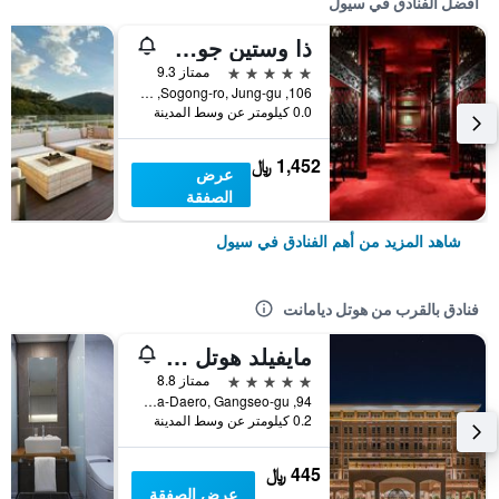
أفضل الفنادق في سيول
ذا وستين جوسون سول
5 نجوم
ممتاز 9.3
106, Sogong-ro, Jung-gu, سيول, كوريا الجنوبية
0.0 كيلومتر عن وسط المدينة
1,452 ﷼
عرض
الصفقة
شاهد المزيد من أهم الفنادق في سيول
فنادق بالقرب من هوتل ديامانت
مايفيلد هوتل سول
5 نجوم
ممتاز 8.8
94, Banghwa-Daero, Gangseo-gu, سيول, كوريا الجنوبية
0.2 كيلومتر عن وسط المدينة
445 ﷼
عرض الصفقة