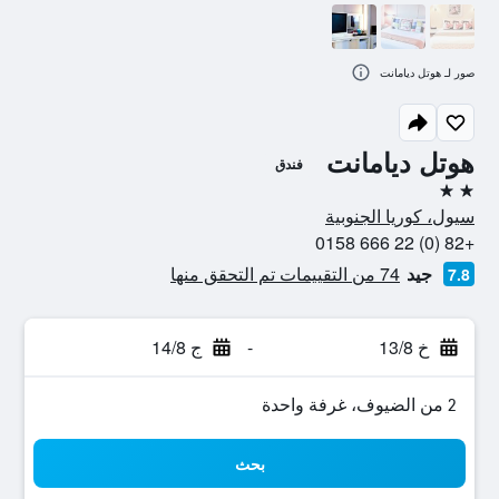
صور لـ هوتل ديامانت
هوتل ديامانت
فندق
2 نجمتين
سيول، كوريا الجنوبية
+82 (0) 22 666 0158
جيد
74 من التقييمات تم التحقق منها
7.8
خ 13/8
-
ج 14/8
2 من الضيوف، غرفة واحدة
بحث