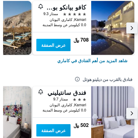
كافو بيانكو بوتيك هوتل آند سبا
5 نجوم
ممتاز 9.3
Kamari, كاماري, اليونان
0.0 كيلومتر عن وسط المدينة
708 ﷼
عرض الصفقة
شاهد المزيد من أهم الفنادق في كاماري
فنادق بالقرب من ديلينو هوتل
فندق سانتيليني
3 نجوم
ممتاز 9.7
Kamari, كاماري, اليونان
0.0 كيلومتر عن وسط المدينة
502 ﷼
عرض الصفقة