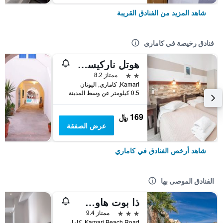
شاهد المزيد من الفنادق القريبة
فنادق رخيصة في كاماري
هوتل ناركيسوس
2 نجمتين
ممتاز 8.2
Kamari, كاماري, اليونان
0.5 كيلومتر عن وسط المدينة
169 ﷼
عرض الصفقة
شاهد أرخص الفنادق في كاماري
الفنادق الموصى بها
ذا بوت هاوس هوتل
3 نجوم
ممتاز 9.4
Kamari Beach Road, كاماري, اليونان