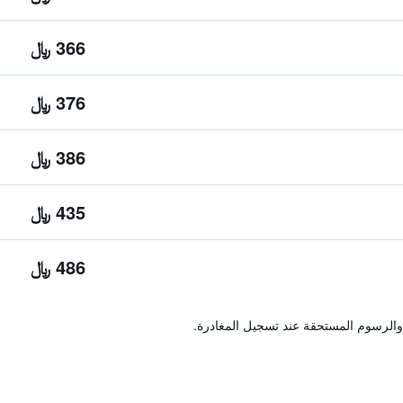
366 ﷼
376 ﷼
386 ﷼
435 ﷼
486 ﷼
والرسوم المستحقة عند تسجيل المغادرة.