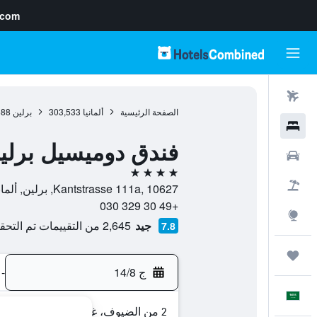
.com
رحلات طيران
الصفحة الرئيسية
ألمانيا
303,533
برلين
688
فنادق
فندق دوميسيل برلين
سيارات
4 نجوم
حزم العروض
Kantstrasse 111a, 10627, برلين, ألمانيا
+49 30 329 030
استكشاف
جيد
2,645 من التقييمات تم التحقق منها
7.8
رحلات
ج 14/8
-
العَرَبِيَّة
2 من الضيوف، غرفة واحدة