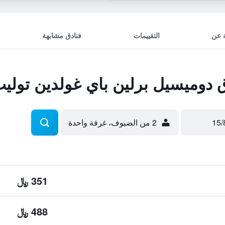
 عن
التقييمات
فنادق مشابهة
دوميسيل برلين باي غولدين تولي
2 من الضيوف، غرفة واحدة
351 ﷼
488 ﷼