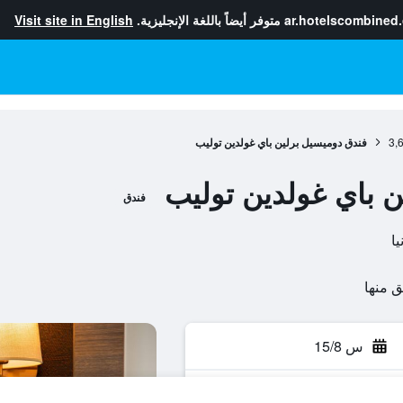
ar.hotelscombined
متوفر أيضاً باللغة الإنجليزية.
Visit site in English
3,
فندق دوميسيل برلين باي غولدين توليب
 باي غولدين توليب
فندق
س 15/8