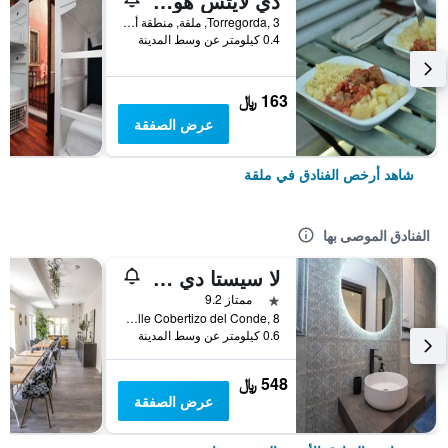
ذي لايتس هوستيل
Torregorda, 3, ملقة, منطقة أندلوسيا, أسبانيا
0.4 كيلومتر عن وسط المدينة
163 ﷼
عرض الصفقة
شاهد أرخص الفنادق في ملقة
الفنادق الموصى بها
لا سيستا دي بيكاسو
نجمة واحدة
ممتاز 9.2
Calle Cobertizo del Conde, 8, ملقة, منطقة أندلوسيا, أسبانيا
0.6 كيلومتر عن وسط المدينة
548 ﷼
عرض الصفقة