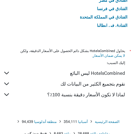
الفنادق في مصر
الفنادق في فرنسا
الفنادق في المملكة المتحدة
الفنادق في إيطاليا
الفنادق في تايلاند
*
يحاول HotelsCombined بشكل دائم الحصول على الأسعار الدقيقة، ولكن
لا يمكن ضمان الأسعار
.
إليك السبب:
HotelsCombined ليس البائع
نقوم بتجميع الكثير من البيانات لك
لماذا لا تكون الأسعار دقيقة بنسبة 100٪؟
الصفحة الرئيسية
أسبانيا
354,111
منطقة أندلوسيا
94,439
مقاطعة مالقة
28,688
ملقة
8,683
فندق دون كورو