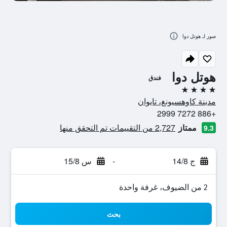
صور لـ هوتل دوا
هوتل دوا
فندق
4 نجوم
مدينة كاوهسيونغ، تايوان
+886 7272 2999
ممتاز
2,727 من التقييمات تم التحقق منها
9.3
ج 14/8
-
س 15/8
2 من الضيوف، غرفة واحدة
بحث