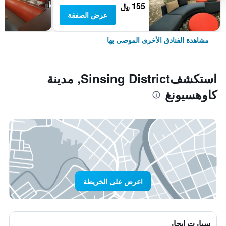
155 ﷼
عرض الصفقة
مشاهدة الفنادق الأخرى الموصى بها
استكشفSinsing District, مدينة
كاوهسيونغ
اعرض على الخريطة
سيارت ايجار