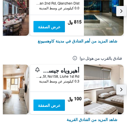
No.199, Zhongshan 2nd Rd, Qianzhen Dist., مدينة كاوهسيونغ, تايوان
0.0 كيلومتر عن وسط المدينة
815 ﷼
عرض الصفقة
شاهد المزيد من أهم الفنادق في مدينة كاوهسيونغ
فنادق بالقرب من هوتل دوا
أهيروياه جيست هاوس إن كاوهسيونج - هوستل
5f, No158, Liuhe 1st Rd, مدينة كاوهسيونغ, تايوان
0.3 كيلومتر عن وسط المدينة
100 ﷼
عرض الصفقة
شاهد المزيد من الفنادق القريبة