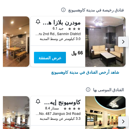
فنادق رخيصة في مدينة كاوهسيونغ
مودرن بلازا هوتل
3 نجوم
جيد 6.1
No.332, Jiuru 2nd Rd., Sanmin District, مدينة كاوهسيونغ, تايوان
3.0 كيلومتر عن وسط المدينة
66 ﷼
عرض الصفقة
شاهد أرخص الفنادق في مدينة كاوهسيونغ
الفنادق الموصى بها
كاوسيونج إيه هوتل
4 نجوم
ممتاز 8.4
No. 487 Jianguo 3rd Road, مدينة كاوهسيونغ, تايوان
3.3 كيلومتر عن وسط المدينة