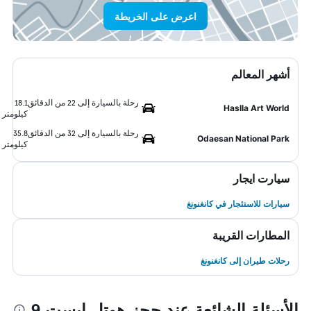
اعرض على الخريطة
أشهر المعالم
رحلة بالسيارة إلى 22 من الدقائق
18.1
Haslla Art World
كيلومتر
رحلة بالسيارة إلى 32 من الدقائق
35.8
Odaesan National Park
كيلومتر
سيارت ايجار
سيارات للاستئجار في كانغنونغ
المطارات القريبة
رحلات طيران إلى كانغنونغ
الأسئلة الشائعة عند حجز هوتل إيست 9