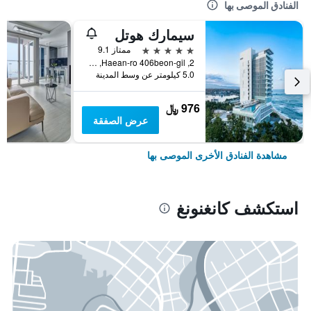
الفنادق الموصى بها
سيمارك هوتل
5 نجوم
ممتاز 9.1
2, Haean-ro 406beon-gil, كانغنونغ, كوريا الجنوبية
5.0 كيلومتر عن وسط المدينة
976 ﷼
عرض الصفقة
مشاهدة الفنادق الأخرى الموصى بها
استكشف كانغنونغ