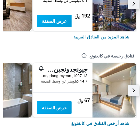
0.1 كيلومتر عن وسط المدينة
192 ﷼
عرض الصفقة
شاهد المزيد من الفنادق القريبة
فنادق رخيصة في كانغنونغ
جيونجدونجين موتل
1007-13, Heonhwa-ro, Gangdong-myeon, كانغنونغ, كوريا الجنوبية
14.7 كيلومتر عن وسط المدينة
67 ﷼
عرض الصفقة
شاهد أرخص الفنادق في كانغنونغ