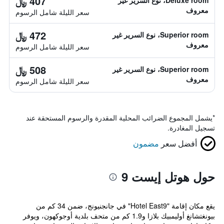
407 ﷼
Deluxe room، نوع السرير غير
معروف
سعر الليلة شامل الرسوم
472 ﷼
Superior room، نوع السرير غير
معروف
سعر الليلة شامل الرسوم
508 ﷼
Superior room، نوع السرير غير
معروف
سعر الليلة شامل الرسوم
*
يشمل المجموع الضرائب المحلية المقدرة والرسوم المستحقة عند
تسجيل المغادرة.
أفضل سعر
مضمون
حول هوتل إيست 9
يقع مكان إقامة "Hotel East9" في جانجنيونج، ضمن 34 كم من
بيونغتشانغ أوليمبيك بلازا و1.9 كم من متحف بلدية أوجوكهون، ويوفر