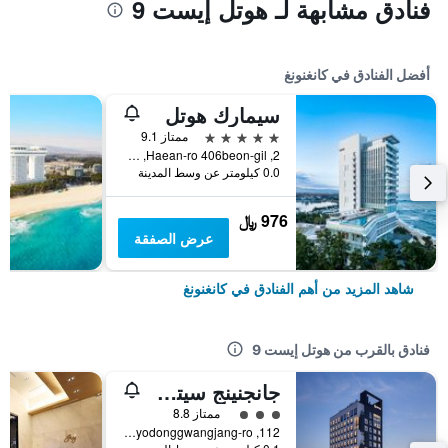
فنادق مشابهة لـ هوتل إيست 9
أفضل الفنادق في كانغنونغ
سيمارك هوتل
5 نجوم
ممتاز 9.1
2, Haean-ro 406beon-gil, كانغنونغ, كوريا الجنوبية
0.0 كيلومتر عن وسط المدينة
976 ﷼
عرض الصفقة
شاهد المزيد من أهم الفنادق في كانغنونغ
فنادق بالقرب من هوتل إيست 9
جانجنينج سيتي هوتل
تقييم فئة 3
ممتاز 8.8
112, Gyodonggwangjang-ro, كانغنونغ, كوريا الجنوبية