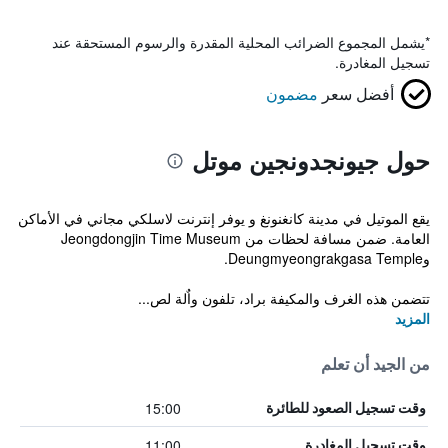
*
يشمل المجموع الضرائب المحلية المقدرة والرسوم المستحقة عند
تسجيل المغادرة.
أفضل سعر
مضمون
حول جيونجدونجين موتل
يقع الموتيل في مدينة كانغنونغ و يوفر إنترنت لاسلكي مجاني في الأماكن
العامة. ضمن مسافة لحظات من Jeongdongjin Time Museum
وDeungmyeongrakgasa Temple.
تتضمن هذه الغرف والمكيفة براد، تلفون واٌلة لص...
المزيد
من الجيد أن تعلم
15:00
وقت تسجيل الصعود للطائرة
11:00
وقت تسجيل المغادرة