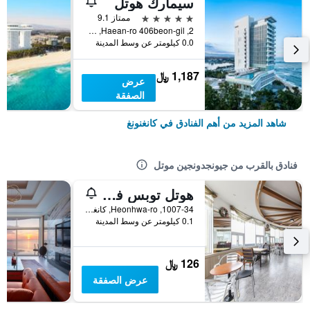
سيمارك هوتل
5 نجوم
ممتاز 9.1
2, Haean-ro 406beon-gil, كانغنونغ, كوريا الجنوبية
0.0 كيلومتر عن وسط المدينة
1,187 ﷼
عرض
الصفقة
شاهد المزيد من أهم الفنادق في كانغنونغ
فنادق بالقرب من جيونجدونجين موتل
هوتل توبس فيل
1007-34, Heonhwa-ro, كانغنونغ, كوريا الجنوبية
0.1 كيلومتر عن وسط المدينة
126 ﷼
عرض الصفقة