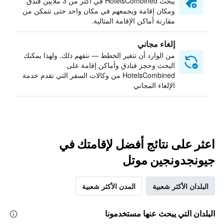
يبحث HotelsCombined في أكثر من 3 ملايين فندق
ومكان إقامة ويجمعهم في مكان واحد حتى تتمكن من
مقارنة أماكن الإقامة المثالية.
إلغاء مجاني
من الوارد أن تتغير الخطط — نتفهم ذلك. ولهذا يمكنك
البحث وحجز فنادق وأماكن إقامة على
HotelsCombined من وكالات السفر التي تقدم خدمة
الإلغاء المجاني
اعثر على نتائج أفضل لإقامتك في
جيونجدونجين موتل
البلدان الأكثر شعبية
المدن الأكثر شعبية
البلدان التي يبحث عنها مستخدمونا