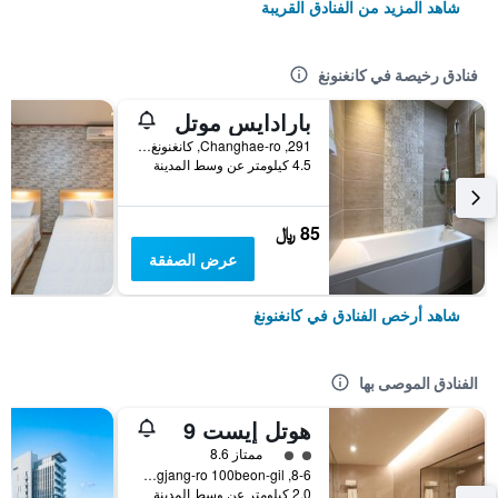
شاهد المزيد من الفنادق القريبة
فنادق رخيصة في كانغنونغ
بارادايس موتل
291, Changhae-ro, كانغنونغ, كوريا الجنوبية
4.5 كيلومتر عن وسط المدينة
85 ﷼
عرض الصفقة
شاهد أرخص الفنادق في كانغنونغ
الفنادق الموصى بها
هوتل إيست 9
تقييم فئة 2
ممتاز 8.6
8-6, Gyodonggwangjang-ro 100beon-gil, كانغنونغ, كوريا الجنوبية
2.0 كيلومتر عن وسط المدينة